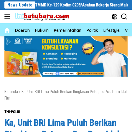
Langsung
hat Satgas TMMD Ke-129 Kodim 0208/Asahan Bekerja Siang Malam Demi Reno
News Update
ke
konten
News
Daerah
Hukum
Pemerintahan
Politik
Lifestyle
Vid
Beranda
»
Ka, Unit BRI Lima Puluh Berikan Bingkisan Petugas Pos Pam Idul
Fitri
TNI-POLRI
Ka, Unit BRI Lima Puluh Berikan