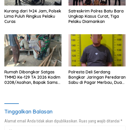
Kurang dari 1×24 Jam, Polsek
Satreskrim Polres Batu Bara
Lima Puluh Ringkus Pelaku
Ungkap Kasus Curat, Tiga
Curas
Pelaku Diamankan
Rumah Dibongkar Satgas
Polresta Deli Serdang
TMMD Ke-129 TA 2026 Kodim
Bongkar Jaringan Peredaran
0208/Asahan, Bapak Samsul
Sabu di Pagar Merbau, Dua
Bahri Bahagia Impiannya
Pengedar Dibekuk dengan
Miliki Rumah Layak Huni
Barang Bukti 25,73 Gram
Segera Terwujud
Tinggalkan Balasan
Alamat email Anda tidak akan dipublikasikan.
Ruas yang wajib ditandai
*