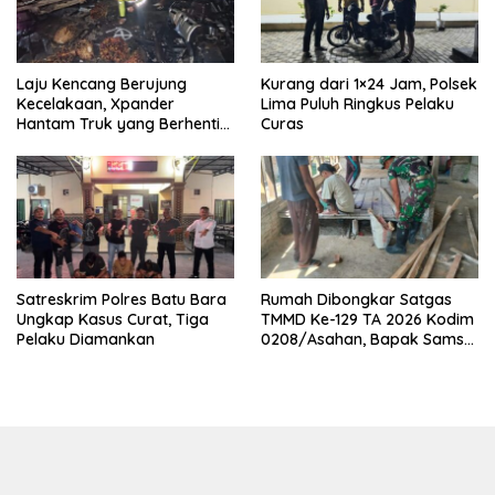
Laju Kencang Berujung
Kurang dari 1×24 Jam, Polsek
Kecelakaan, Xpander
Lima Puluh Ringkus Pelaku
Hantam Truk yang Berhenti
Curas
di Bahu Jalan
Satreskrim Polres Batu Bara
Rumah Dibongkar Satgas
Ungkap Kasus Curat, Tiga
TMMD Ke-129 TA 2026 Kodim
Pelaku Diamankan
0208/Asahan, Bapak Samsul
Bahri Bahagia Impiannya
Miliki Rumah Layak Huni
Segera Terwujud