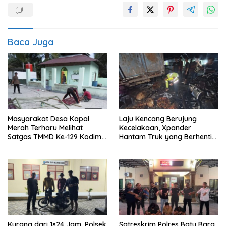
Baca Juga
Masyarakat Desa Kapal
Laju Kencang Berujung
Merah Terharu Melihat
Kecelakaan, Xpander
Satgas TMMD Ke-129 Kodim
Hantam Truk yang Berhenti
0208/Asahan Bekerja Siang
di Bahu Jalan
Malam Demi Renovasi
Mushollah Al Maghribi
Kurang dari 1×24 Jam, Polsek
Satreskrim Polres Batu Bara