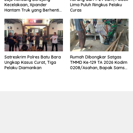
Kecelakaan, Xpander
Lima Puluh Ringkus Pelaku
Hantam Truk yang Berhenti
Curas
di Bahu Jalan
Satreskrim Polres Batu Bara
Rumah Dibongkar Satgas
Ungkap Kasus Curat, Tiga
TMMD Ke-129 TA 2026 Kodim
Pelaku Diamankan
0208/Asahan, Bapak Samsul
Bahri Bahagia Impiannya
Miliki Rumah Layak Huni
Segera Terwujud