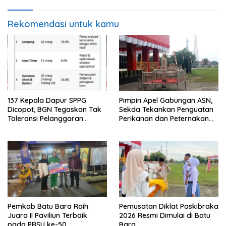
Rekomendasi untuk kamu
137 Kepala Dapur SPPG
Pimpin Apel Gabungan ASN,
Dicopot, BGN Tegaskan Tak
Sekda Tekankan Penguatan
Toleransi Pelanggaran
Perikanan dan Peternakan
Disiplin dan Integritas
Demi Swasembada Pangan
Pemkab Batu Bara Raih
Pemusatan Diklat Paskibraka
Juara II Paviliun Terbaik
2026 Resmi Dimulai di Batu
pada PRSU ke-50
Bara