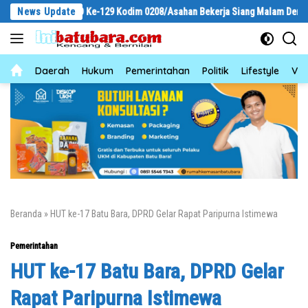
Langsung
s TMMD Ke-129 Kodim 0208/Asahan Bekerja Siang Malam Demi Renovasi Mush
News Update
ke
konten
News
Daerah
Hukum
Pemerintahan
Politik
Lifestyle
Vid
Beranda
»
HUT ke-17 Batu Bara, DPRD Gelar Rapat Paripurna Istimewa
Pemerintahan
HUT ke-17 Batu Bara, DPRD Gelar
Rapat Paripurna Istimewa