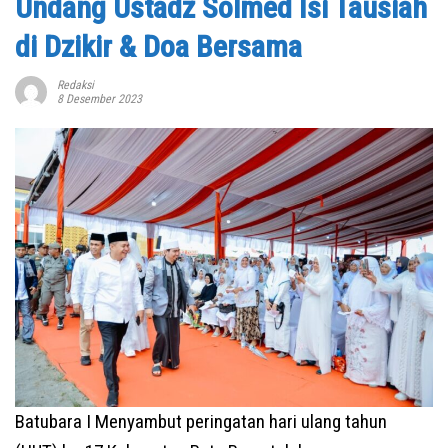
Undang Ustadz Solmed Isi Tausiah
di Dzikir & Doa Bersama
Redaksi
8 Desember 2023
Batubara I Menyambut peringatan hari ulang tahun