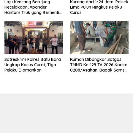
Laju Kencang Berujung
Kurang dari 1×24 Jam, Polsek
Kecelakaan, Xpander
Lima Puluh Ringkus Pelaku
Hantam Truk yang Berhenti
Curas
di Bahu Jalan
Satreskrim Polres Batu Bara
Rumah Dibongkar Satgas
Ungkap Kasus Curat, Tiga
TMMD Ke-129 TA 2026 Kodim
Pelaku Diamankan
0208/Asahan, Bapak Samsul
Bahri Bahagia Impiannya
Miliki Rumah Layak Huni
Segera Terwujud