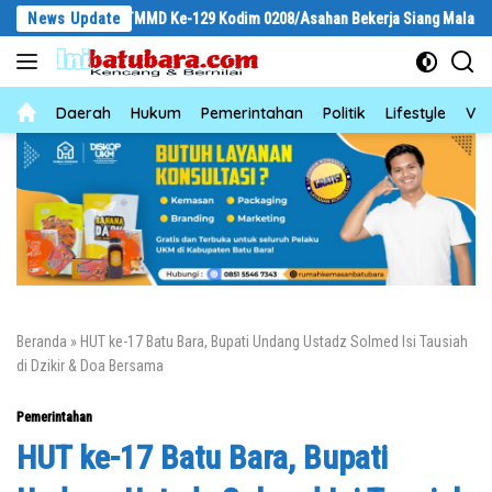
Langsung
Satgas TMMD Ke-129 Kodim 0208/Asahan Bekerja Siang Malam Demi Renovasi
News Update
ke
konten
News
Daerah
Hukum
Pemerintahan
Politik
Lifestyle
Vid
Beranda
»
HUT ke-17 Batu Bara, Bupati Undang Ustadz Solmed Isi Tausiah
di Dzikir & Doa Bersama
Pemerintahan
HUT ke-17 Batu Bara, Bupati