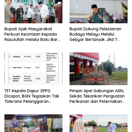
Bupati Ajak Masyarakat
Bupati Dukung Pelestarian
Perkuat Kecintaan kepada
Budaya Melayu Melalui
Rasulullah melalui Batu Bara
Gebyar Bertanjak Jilid 7
Bersholawat
Tahun 2026
137 Kepala Dapur SPPG
Pimpin Apel Gabungan ASN,
Dicopot, BGN Tegaskan Tak
Sekda Tekankan Penguatan
Toleransi Pelanggaran
Perikanan dan Peternakan
Disiplin dan Integritas
Demi Swasembada Pangan