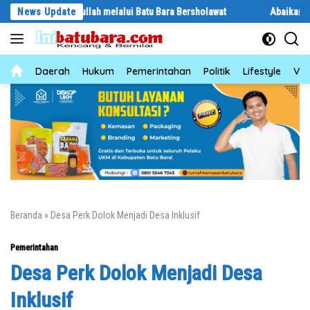
Langsung
 Rasulullah melalui Batu Bara Bersholawat
News Update
Abaikan Hari Libur, P
ke
konten
News
Daerah
Hukum
Pemerintahan
Politik
Lifestyle
Vid
Beranda
»
Desa Perk Dolok Menjadi Desa Inklusif
Pemerintahan
Desa Perk Dolok Menjadi Desa
Inklusif