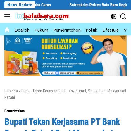
Langsung
kus Pelaku Curas
News Update
Satreskrim Polres Batu Bara Ungkap Kasus Curat
ke
konten
News
Daerah
Hukum
Pemerintahan
Politik
Lifestyle
Vid
Beranda
»
Bupati Teken Kerjasama PT Bank Sumut, Solusi Bagi Masyarakat
Petani
Pemerintahan
Bupati Teken Kerjasama PT Bank