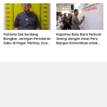
Bahri Bahagia Impiannya
Miliki Rumah Layak Huni
Segera Terwujud
Polresta Deli Serdang
Kapolres Batu Bara Perkuat
Bongkar Jaringan Peredaran
Sinergi dengan Insan Pers,
Sabu di Pagar Merbau, Dua
Bangun Komunikasi untuk
Pengedar Dibekuk dengan
Ciptakan Kamtibmas
Barang Bukti 25,73 Gram
Kondusif