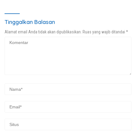
Miliki Rumah Layak Huni
Barang Bukti 25,73 Gram
Segera Terwujud
Tinggalkan Balasan
Alamat email Anda tidak akan dipublikasikan.
Ruas yang wajib ditandai
*