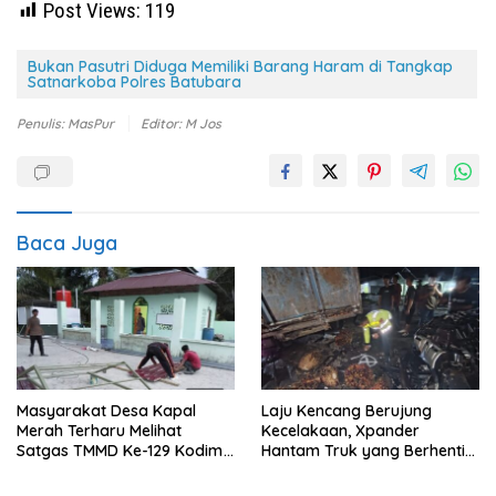
Post Views:
119
Bukan Pasutri Diduga Memiliki Barang Haram di Tangkap
Satnarkoba Polres Batubara
Penulis: MasPur
Editor: M Jos
Baca Juga
Masyarakat Desa Kapal
Laju Kencang Berujung
Merah Terharu Melihat
Kecelakaan, Xpander
Satgas TMMD Ke-129 Kodim
Hantam Truk yang Berhenti
0208/Asahan Bekerja Siang
di Bahu Jalan
Malam Demi Renovasi