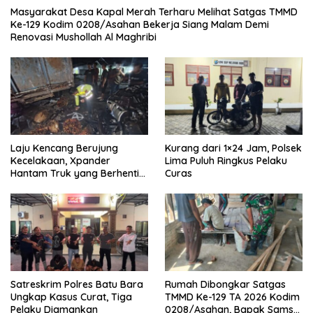
Masyarakat Desa Kapal Merah Terharu Melihat Satgas TMMD
Ke-129 Kodim 0208/Asahan Bekerja Siang Malam Demi
Renovasi Mushollah Al Maghribi
Laju Kencang Berujung
Kurang dari 1×24 Jam, Polsek
Kecelakaan, Xpander
Lima Puluh Ringkus Pelaku
Hantam Truk yang Berhenti
Curas
di Bahu Jalan
Satreskrim Polres Batu Bara
Rumah Dibongkar Satgas
Ungkap Kasus Curat, Tiga
TMMD Ke-129 TA 2026 Kodim
Pelaku Diamankan
0208/Asahan, Bapak Samsul