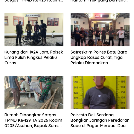
Satgas TMMD Ke-129 Kodim
Hantam Truk yang Berhenti
0208/Asahan Bekerja Siang
di Bahu Jalan
Malam Demi Renovasi
Mushollah Al Maghribi
Kurang dari 1×24 Jam, Polsek
Satreskrim Polres Batu Bara
Lima Puluh Ringkus Pelaku
Ungkap Kasus Curat, Tiga
Curas
Pelaku Diamankan
Rumah Dibongkar Satgas
Polresta Deli Serdang
TMMD Ke-129 TA 2026 Kodim
Bongkar Jaringan Peredaran
0208/Asahan, Bapak Samsul
Sabu di Pagar Merbau, Dua
Bahri Bahagia Impiannya
Pengedar Dibekuk dengan