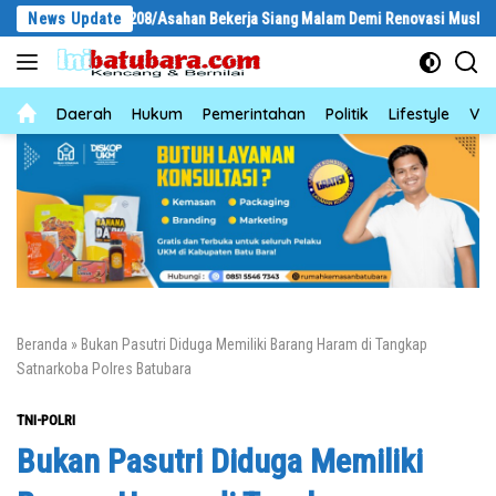
Langsung
odim 0208/Asahan Bekerja Siang Malam Demi Renovasi Mushollah Al Maghri
News Update
ke
konten
News
Daerah
Hukum
Pemerintahan
Politik
Lifestyle
Vid
Beranda
»
Bukan Pasutri Diduga Memiliki Barang Haram di Tangkap
Satnarkoba Polres Batubara
TNI-POLRI
Bukan Pasutri Diduga Memiliki