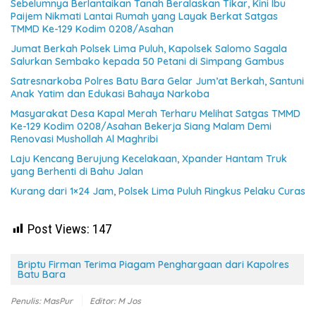
Sebelumnya Berlantaikan Tanah Beralaskan Tikar, Kini Ibu
Paijem Nikmati Lantai Rumah yang Layak Berkat Satgas
TMMD Ke-129 Kodim 0208/Asahan
Jumat Berkah Polsek Lima Puluh, Kapolsek Salomo Sagala
Salurkan Sembako kepada 50 Petani di Simpang Gambus
Satresnarkoba Polres Batu Bara Gelar Jum’at Berkah, Santuni
Anak Yatim dan Edukasi Bahaya Narkoba
Masyarakat Desa Kapal Merah Terharu Melihat Satgas TMMD
Ke-129 Kodim 0208/Asahan Bekerja Siang Malam Demi
Renovasi Mushollah Al Maghribi
Laju Kencang Berujung Kecelakaan, Xpander Hantam Truk
yang Berhenti di Bahu Jalan
Kurang dari 1×24 Jam, Polsek Lima Puluh Ringkus Pelaku Curas
Post Views:
147
Briptu Firman Terima Piagam Penghargaan dari Kapolres
Batu Bara
Penulis: MasPur
Editor: M Jos