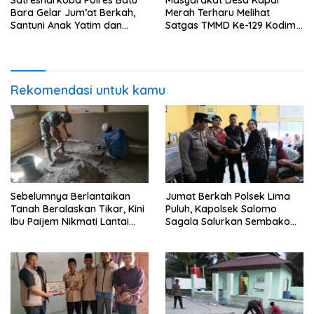
Satresnarkoba Polres Batu
Masyarakat Desa Kapal
Bara Gelar Jum’at Berkah,
Merah Terharu Melihat
Santuni Anak Yatim dan
Satgas TMMD Ke-129 Kodim
Edukasi Bahaya Narkoba
0208/Asahan Bekerja Siang
Malam Demi Renovasi
Mushollah Al Maghribi
Rekomendasi untuk kamu
Sebelumnya Berlantaikan
Jumat Berkah Polsek Lima
Tanah Beralaskan Tikar, Kini
Puluh, Kapolsek Salomo
Ibu Paijem Nikmati Lantai
Sagala Salurkan Sembako
Rumah yang Layak Berkat
kepada 50 Petani di Simpang
Satgas TMMD Ke-129 Kodim
Gambus
0208/Asahan