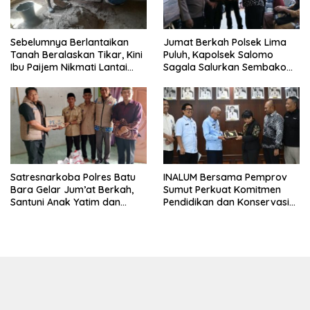
Sebelumnya Berlantaikan
Jumat Berkah Polsek Lima
Tanah Beralaskan Tikar, Kini
Puluh, Kapolsek Salomo
Ibu Paijem Nikmati Lantai
Sagala Salurkan Sembako
Rumah yang Layak Berkat
kepada 50 Petani di Simpang
Satgas TMMD Ke-129 Kodim
Gambus
0208/Asahan
INALUM Bersama Pemprov
Satresnarkoba Polres Batu
Sumut Perkuat Komitmen
Bara Gelar Jum’at Berkah,
Pendidikan dan Konservasi
Santuni Anak Yatim dan
Lingkungan
Edukasi Bahaya Narkoba