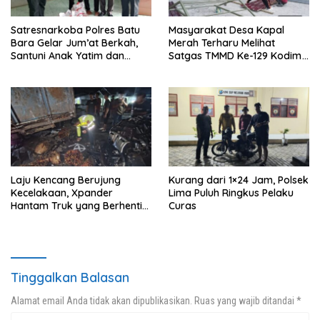
Satresnarkoba Polres Batu
Masyarakat Desa Kapal
Bara Gelar Jum’at Berkah,
Merah Terharu Melihat
Santuni Anak Yatim dan
Satgas TMMD Ke-129 Kodim
Edukasi Bahaya Narkoba
0208/Asahan Bekerja Siang
Malam Demi Renovasi
Mushollah Al Maghribi
Laju Kencang Berujung
Kurang dari 1×24 Jam, Polsek
Kecelakaan, Xpander
Lima Puluh Ringkus Pelaku
Hantam Truk yang Berhenti
Curas
di Bahu Jalan
Tinggalkan Balasan
Alamat email Anda tidak akan dipublikasikan.
Ruas yang wajib ditandai
*