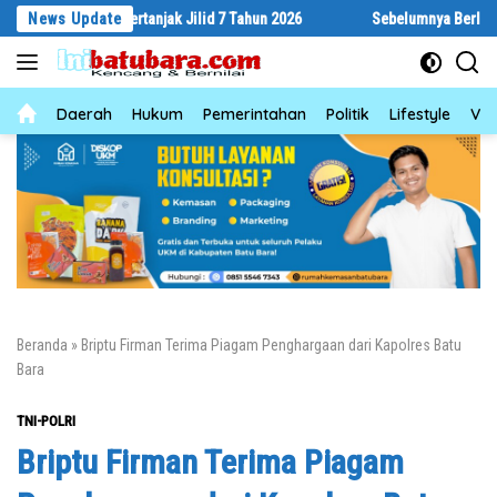
Langsung
ar Bertanjak Jilid 7 Tahun 2026
News Update
Sebelumnya Berlantaikan Tanah Be
ke
konten
News
Daerah
Hukum
Pemerintahan
Politik
Lifestyle
Vid
Beranda
»
Briptu Firman Terima Piagam Penghargaan dari Kapolres Batu
Bara
TNI-POLRI
Briptu Firman Terima Piagam