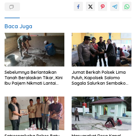
Baca Juga
Sebelumnya Berlantaikan
Jumat Berkah Polsek Lima
Tanah Beralaskan Tikar, Kini
Puluh, Kapolsek Salomo
Ibu Paijem Nikmati Lantai
Sagala Salurkan Sembako
Rumah yang Layak Berkat
kepada 50 Petani di Simpang
Satgas TMMD Ke-129 Kodim
Gambus
0208/Asahan