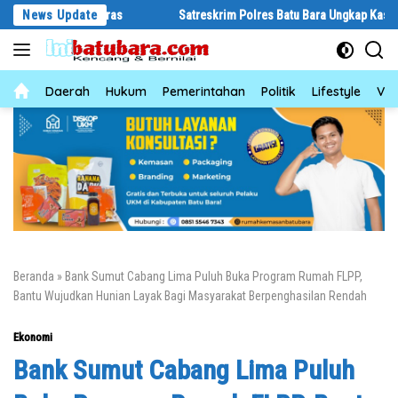
Langsung
elaku Curas
News Update
Satreskrim Polres Batu Bara Ungkap Kasus Curat, Tig
ke
konten
News
Daerah
Hukum
Pemerintahan
Politik
Lifestyle
Vid
Beranda
»
Bank Sumut Cabang Lima Puluh Buka Program Rumah FLPP,
Bantu Wujudkan Hunian Layak Bagi Masyarakat Berpenghasilan Rendah
Ekonomi
Bank Sumut Cabang Lima Puluh