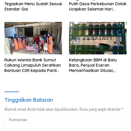
Tegaskan Menu Sudah Sesuai
Putih Desa Perkebunan Dolok
Standar Gizi
Ucapkan Selamat Hari
Kebangkitan Nasional 2026
Rukun Wanita Bank Sumut
Kelangkaan BBM di Batu
Cabang Limapuluh Serahkan
Bara, Penjual Eceran
Bantuan CSR kepada Panti
Memanfaatkan Situasi,
Asuhan di Batu Bara
Harga Melonjak
Tinggalkan Balasan
Alamat email Anda tidak akan dipublikasikan.
Ruas yang wajib ditandai
*