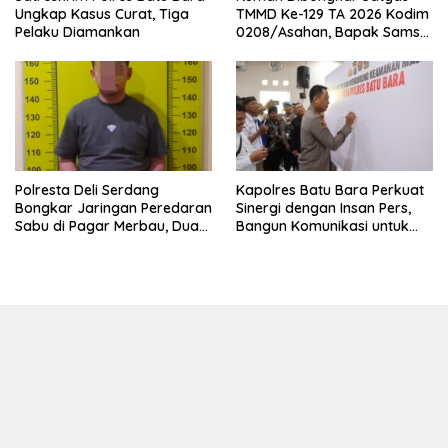
Ungkap Kasus Curat, Tiga
TMMD Ke-129 TA 2026 Kodim
Pelaku Diamankan
0208/Asahan, Bapak Samsul
Bahri Bahagia Impiannya
Miliki Rumah Layak Huni
Segera Terwujud
Polresta Deli Serdang
Kapolres Batu Bara Perkuat
Bongkar Jaringan Peredaran
Sinergi dengan Insan Pers,
Sabu di Pagar Merbau, Dua
Bangun Komunikasi untuk
Pengedar Dibekuk dengan
Ciptakan Kamtibmas
Barang Bukti 25,73 Gram
Kondusif