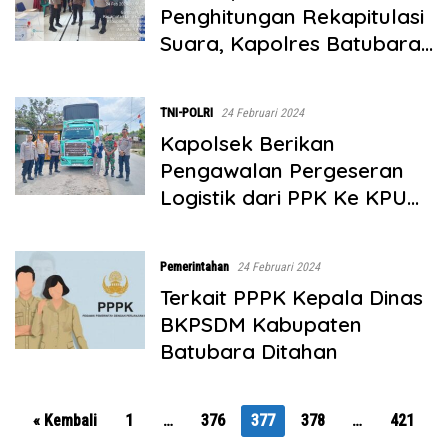
Penghitungan Rekapitulasi
Suara, Kapolres Batubara
Perintahkan Personil Tidak
Meninggalkan Gudang
TNI-POLRI
24 Februari 2024
Logistik
Kapolsek Berikan
Pengawalan Pergeseran
Logistik dari PPK Ke KPU
Batubara
Pemerintahan
24 Februari 2024
Terkait PPPK Kepala Dinas
BKPSDM Kabupaten
Batubara Ditahan
Paginasi
« Kembali
1
…
376
377
378
…
421
pos