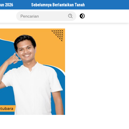
nya Berlantaikan Tanah Beralaskan Tikar, Kini Ibu Paijem Nikmati Lantai 