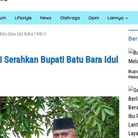
kum
Lifestyle
News
Olahraga
Opini
Lainnya
Batu Bara Idul Adha 1446 H
Ber
 Serahkan Bupati Batu Bara Idul
Bupa
Mela