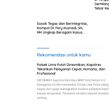
Gemilang
Tebar Ke
Masyara
Sosok Tegas dan Berintegritas,
Kompol Dr Fery Kusnadi, SH,
MH Ungkap Beragam Kasus
Besar
Rekomendasi untuk kamu
Polsek Lima Puluh Diresmikan, Kapolres
Tekankan Pelayanan Cepat, Humanis, dan
Profesional
BATUBARA I Kapolres Batu Bara AKBP Doly Nelson H.H
Nainggolan SH.MH meresmikan Polsek Lima Puluh sebag
bagian dari upaya meningkatkan kualitas pelayanan kepol
kepada masyarakat. Peresmian tersebut menjadi momen
penting…