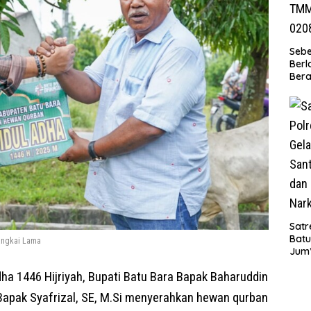
Seb
Berl
Bera
Ibu 
Lant
Laya
TMM
020
Satr
Batu
angkai Lama
Jum’
Sant
ha 1446 Hijriyah, Bupati Batu Bara Bapak Baharuddin
dan 
Nar
 Bapak Syafrizal, SE, M.Si menyerahkan hewan qurban