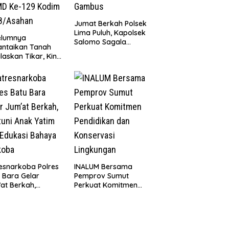
Jumat Berkah Polsek
Lima Puluh, Kapolsek
elumnya
Salomo Sagala
antaikan Tanah
Salurkan Sembako
laskan Tikar, Kini
kepada 50 Petani di
Paijem Nikmati
Simpang Gambus
ai Rumah yang
k Berkat Satgas
D Ke-129 Kodim
8/Asahan
esnarkoba Polres
INALUM Bersama
 Bara Gelar
Pemprov Sumut
at Berkah,
Perkuat Komitmen
uni Anak Yatim
Pendidikan dan
Edukasi Bahaya
Konservasi
koba
Lingkungan