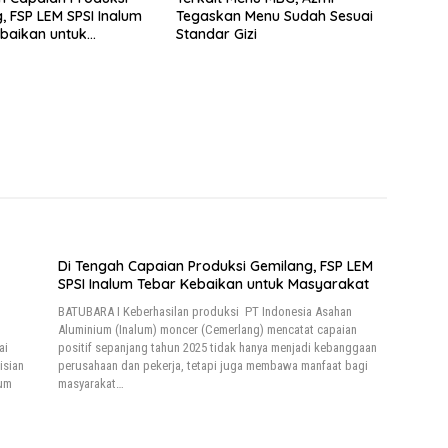
, FSP LEM SPSI Inalum
Tegaskan Menu Sudah Sesuai
baikan untuk
Standar Gizi
kat
Di Tengah Capaian Produksi Gemilang, FSP LEM
SPSI Inalum Tebar Kebaikan untuk Masyarakat
BATUBARA I Keberhasilan produksi PT Indonesia Asahan
Aluminium (Inalum) moncer (Cemerlang) mencatat capaian
ai
positif sepanjang tahun 2025 tidak hanya menjadi kebanggaan
isian
perusahaan dan pekerja, tetapi juga membawa manfaat bagi
tum
masyarakat…