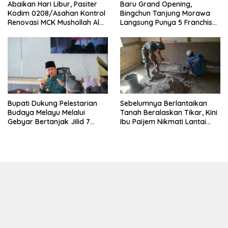
Abaikan Hari Libur, Pasiter
‎Baru Grand Opening,
Kodim 0208/Asahan Kontrol
Bingchun Tanjung Morawa
Renovasi MCK Mushollah Al
Langsung Punya 5 Franchise
Maghribi
Baru!
Sebelumnya Berlantaikan
Bupati Dukung Pelestarian
Tanah Beralaskan Tikar, Kini
Budaya Melayu Melalui
Ibu Paijem Nikmati Lantai
Gebyar Bertanjak Jilid 7
Rumah yang Layak Berkat
Tahun 2026
Satgas TMMD Ke-129 Kodim
0208/Asahan