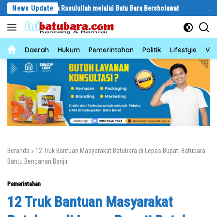
Langsung
n kepada Rasulullah melalui Batu Bara Bersholawat
News Update
Abaikan Hari 
ke
konten
News
Daerah
Hukum
Pemerintahan
Politik
Lifestyle
Vid
Beranda
»
12 Truk Bantuan Masyarakat Batubara di Lepas Bupati Batubara
Bantu Bencanan Banjir
Pemerintahan
12 Truk Bantuan Masyarakat