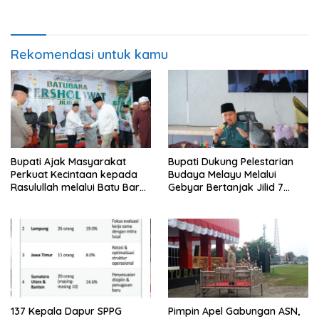
Disiplin dan Integritas
Demi Swasembada Pangan
Rekomendasi untuk kamu
Bupati Ajak Masyarakat
Bupati Dukung Pelestarian
Perkuat Kecintaan kepada
Budaya Melayu Melalui
Rasulullah melalui Batu Bara
Gebyar Bertanjak Jilid 7
Bersholawat
Tahun 2026
137 Kepala Dapur SPPG
Pimpin Apel Gabungan ASN,