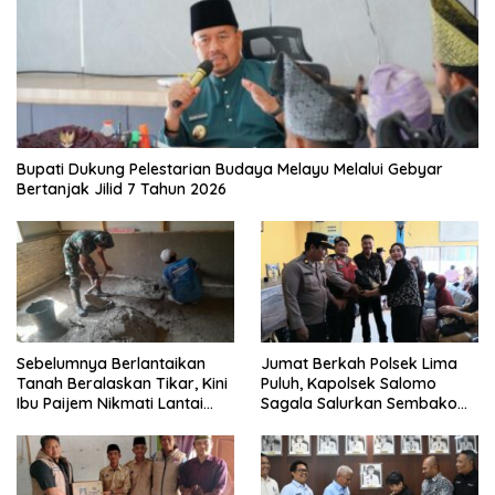
Bupati Dukung Pelestarian Budaya Melayu Melalui Gebyar
Bertanjak Jilid 7 Tahun 2026
Sebelumnya Berlantaikan
Jumat Berkah Polsek Lima
Tanah Beralaskan Tikar, Kini
Puluh, Kapolsek Salomo
Ibu Paijem Nikmati Lantai
Sagala Salurkan Sembako
Rumah yang Layak Berkat
kepada 50 Petani di Simpang
Satgas TMMD Ke-129 Kodim
Gambus
0208/Asahan