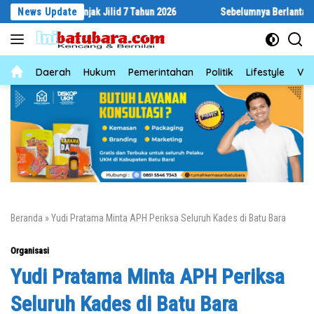
Langsung
Bertanjak Jilid 7 Tahun 2026
News Update
Sebelumnya Berlantaikan Tanah Bera
ke
konten
News
Daerah
Hukum
Pemerintahan
Politik
Lifestyle
Vid
Beranda
»
Yudi Pratama Minta APH Periksa Seluruh Kades di Batu Bara
Organisasi
Yudi Pratama Minta APH Periksa
Seluruh Kades di Batu Bara