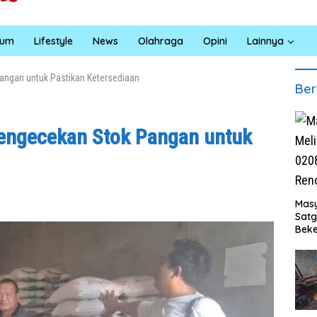
kum
Lifestyle
News
Olahraga
Opini
Lainnya
angan untuk Pastikan Ketersediaan
Ber
engecekan Stok Pangan untuk
Masy
Sat
Beke
Al M