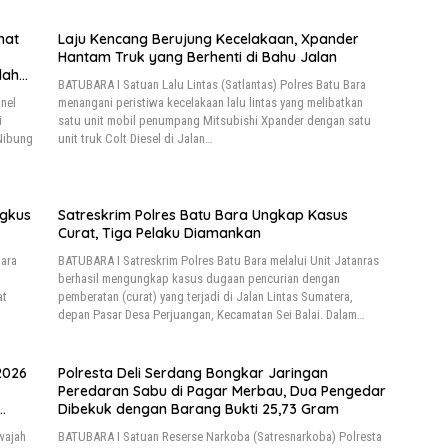
hat
Laju Kencang Berujung Kecelakaan, Xpander
Hantam Truk yang Berhenti di Bahu Jalan
lah
BATUBARA I Satuan Lalu Lintas (Satlantas) Polres Batu Bara
nel
menangani peristiwa kecelakaan lalu lintas yang melibatkan
i
satu unit mobil penumpang Mitsubishi Xpander dengan satu
 Nibung
unit truk Colt Diesel di Jalan…
ngkus
Satreskrim Polres Batu Bara Ungkap Kasus
Curat, Tiga Pelaku Diamankan
Bara
BATUBARA I Satreskrim Polres Batu Bara melalui Unit Jatanras
berhasil mengungkap kasus dugaan pencurian dengan
at
pemberatan (curat) yang terjadi di Jalan Lintas Sumatera,
depan Pasar Desa Perjuangan, Kecamatan Sei Balai. Dalam…
2026
Polresta Deli Serdang Bongkar Jaringan
Peredaran Sabu di Pagar Merbau, Dua Pengedar
Dibekuk dengan Barang Bukti 25,73 Gram
wajah
BATUBARA I Satuan Reserse Narkoba (Satresnarkoba) Polresta