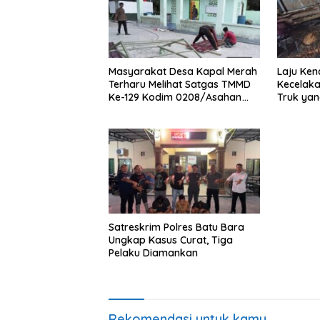
Masyarakat Desa Kapal Merah
Laju Ken
Terharu Melihat Satgas TMMD
Kecelak
Ke-129 Kodim 0208/Asahan
Truk yan
Bekerja Siang Malam Demi
Jalan
Renovasi Mushollah Al Maghribi
Satreskrim Polres Batu Bara
Ungkap Kasus Curat, Tiga
Pelaku Diamankan
Rekomendasi untuk kamu