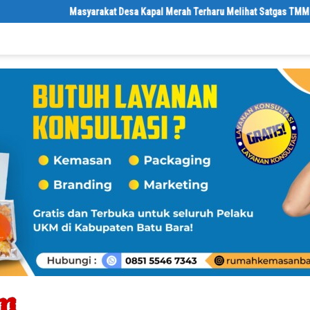
rakat Desa Kapal Merah Terharu Melihat Satgas TMMD Ke-129 Kodim 0208/