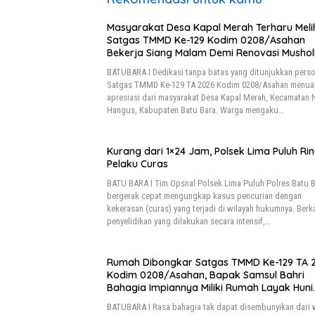
Masyarakat Desa Kapal Merah Terharu Meli
Satgas TMMD Ke-129 Kodim 0208/Asahan
Bekerja Siang Malam Demi Renovasi Mushol
Al Maghribi
BATUBARA I Dedikasi tanpa batas yang ditunjukkan perso
Satgas TMMD Ke-129 TA 2026 Kodim 0208/Asahan menua
apresiasi dari masyarakat Desa Kapal Merah, Kecamatan
Hangus, Kabupaten Batu Bara. Warga mengaku…
Kurang dari 1×24 Jam, Polsek Lima Puluh Ri
Pelaku Curas
BATU BARA I Tim Opsnal Polsek Lima Puluh Polres Batu 
bergerak cepat mengungkap kasus pencurian dengan
kekerasan (curas) yang terjadi di wilayah hukumnya. Berk
penyelidikan yang dilakukan secara intensif,…
Rumah Dibongkar Satgas TMMD Ke-129 TA 
Kodim 0208/Asahan, Bapak Samsul Bahri
Bahagia Impiannya Miliki Rumah Layak Huni
Segera Terwujud
BATUBARA I Rasa bahagia tak dapat disembunyikan dari 