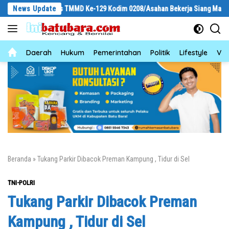
Langsung
as TMMD Ke-129 Kodim 0208/Asahan Bekerja Siang Malam Demi Renovasi Mus
News Update
ke
konten
News
Daerah
Hukum
Pemerintahan
Politik
Lifestyle
Vid
Beranda
»
Tukang Parkir Dibacok Preman Kampung , Tidur di Sel
TNI-POLRI
Tukang Parkir Dibacok Preman
Kampung , Tidur di Sel