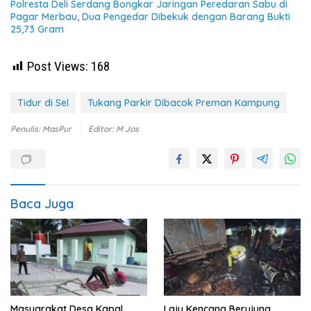
Polresta Deli Serdang Bongkar Jaringan Peredaran Sabu di
Pagar Merbau, Dua Pengedar Dibekuk dengan Barang Bukti
25,73 Gram
Post Views:
168
Tidur di Sel
Tukang Parkir Dibacok Preman Kampung
Penulis: MasPur
Editor: M Jos
Baca Juga
Masyarakat Desa Kapal
Laju Kencang Berujung