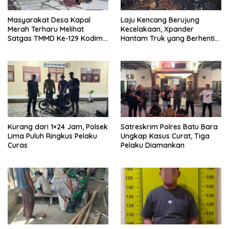
Masyarakat Desa Kapal
Laju Kencang Berujung
Merah Terharu Melihat
Kecelakaan, Xpander
Satgas TMMD Ke-129 Kodim
Hantam Truk yang Berhenti
0208/Asahan Bekerja Siang
di Bahu Jalan
Malam Demi Renovasi
Mushollah Al Maghribi
Kurang dari 1×24 Jam, Polsek
Satreskrim Polres Batu Bara
Lima Puluh Ringkus Pelaku
Ungkap Kasus Curat, Tiga
Curas
Pelaku Diamankan