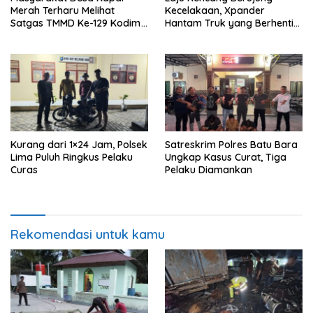
Merah Terharu Melihat
Kecelakaan, Xpander
Satgas TMMD Ke-129 Kodim
Hantam Truk yang Berhenti
0208/Asahan Bekerja Siang
di Bahu Jalan
Malam Demi Renovasi
Mushollah Al Maghribi
Kurang dari 1×24 Jam, Polsek
Satreskrim Polres Batu Bara
Lima Puluh Ringkus Pelaku
Ungkap Kasus Curat, Tiga
Curas
Pelaku Diamankan
Rekomendasi untuk kamu