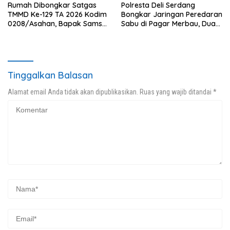
Rumah Dibongkar Satgas
Polresta Deli Serdang
TMMD Ke-129 TA 2026 Kodim
Bongkar Jaringan Peredaran
0208/Asahan, Bapak Samsul
Sabu di Pagar Merbau, Dua
Bahri Bahagia Impiannya
Pengedar Dibekuk dengan
Miliki Rumah Layak Huni
Barang Bukti 25,73 Gram
Segera Terwujud
Tinggalkan Balasan
Alamat email Anda tidak akan dipublikasikan.
Ruas yang wajib ditandai
*