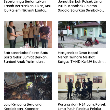
Sebelumnya Berlantaikan
Jumat Berkah Polsek Lima
Tanah Beralaskan Tikar, Kini
Puluh, Kapolsek Salomo
Ibu Paijem Nikmati Lantai
Sagala Salurkan Sembako
Rumah yang Layak Berkat
kepada 50 Petani di Simpang
Satgas TMMD Ke-129 Kodim
Gambus
0208/Asahan
Satresnarkoba Polres Batu
Masyarakat Desa Kapal
Bara Gelar Jum’at Berkah,
Merah Terharu Melihat
Santuni Anak Yatim dan
Satgas TMMD Ke-129 Kodim
Edukasi Bahaya Narkoba
0208/Asahan Bekerja Siang
Malam Demi Renovasi
Mushollah Al Maghribi
Laju Kencang Berujung
Kurang dari 1×24 Jam, Polsek
Kecelakaan, Xpander
Lima Puluh Ringkus Pelaku