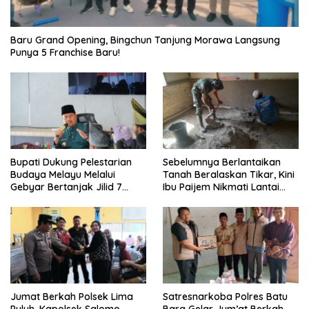
‎Baru Grand Opening, Bingchun Tanjung Morawa Langsung
Punya 5 Franchise Baru!
Bupati Dukung Pelestarian
Sebelumnya Berlantaikan
Budaya Melayu Melalui
Tanah Beralaskan Tikar, Kini
Gebyar Bertanjak Jilid 7
Ibu Paijem Nikmati Lantai
Tahun 2026
Rumah yang Layak Berkat
Satgas TMMD Ke-129 Kodim
0208/Asahan
Jumat Berkah Polsek Lima
Satresnarkoba Polres Batu
Puluh, Kapolsek Salomo
Bara Gelar Jum’at Berkah,