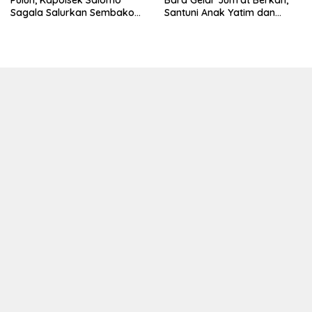
Sagala Salurkan Sembako
Santuni Anak Yatim dan
kepada 50 Petani di Simpang
Edukasi Bahaya Narkoba
Gambus