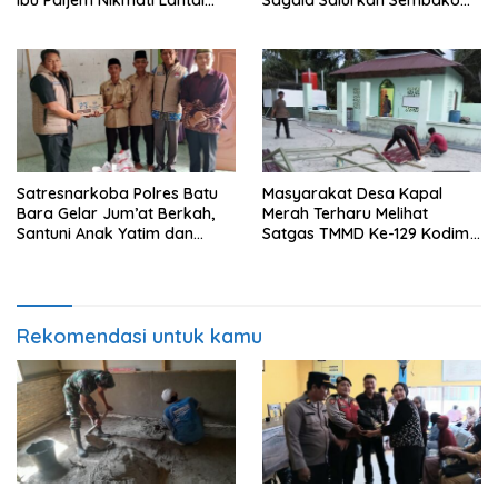
Rumah yang Layak Berkat
kepada 50 Petani di Simpang
Satgas TMMD Ke-129 Kodim
Gambus
0208/Asahan
Satresnarkoba Polres Batu
Masyarakat Desa Kapal
Bara Gelar Jum’at Berkah,
Merah Terharu Melihat
Santuni Anak Yatim dan
Satgas TMMD Ke-129 Kodim
Edukasi Bahaya Narkoba
0208/Asahan Bekerja Siang
Malam Demi Renovasi
Mushollah Al Maghribi
Rekomendasi untuk kamu