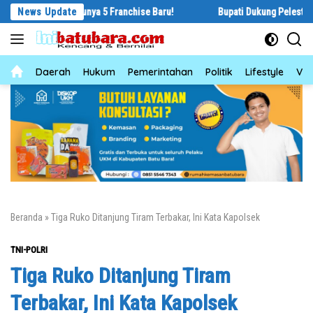
Langsung
ng Punya 5 Franchise Baru!
News Update
Bupati Dukung Pelestarian Budaya Melay
ke
konten
News
Daerah
Hukum
Pemerintahan
Politik
Lifestyle
Vid
Beranda
»
Tiga Ruko Ditanjung Tiram Terbakar, Ini Kata Kapolsek
TNI-POLRI
Tiga Ruko Ditanjung Tiram
Terbakar, Ini Kata Kapolsek