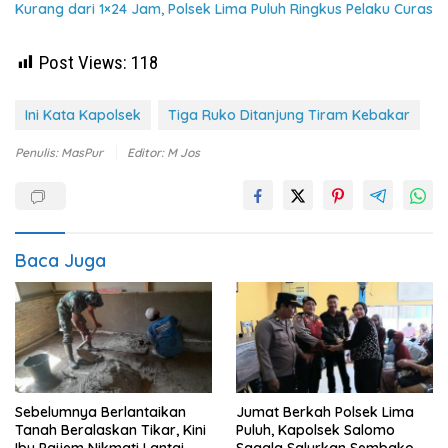
Kurang dari 1×24 Jam, Polsek Lima Puluh Ringkus Pelaku Curas
Post Views:
118
Ini Kata Kapolsek
Tiga Ruko Ditanjung Tiram Kebakar
Penulis: MasPur
Editor: M Jos
Baca Juga
Sebelumnya Berlantaikan
Jumat Berkah Polsek Lima
Tanah Beralaskan Tikar, Kini
Puluh, Kapolsek Salomo
Ibu Paijem Nikmati Lantai
Sagala Salurkan Sembako