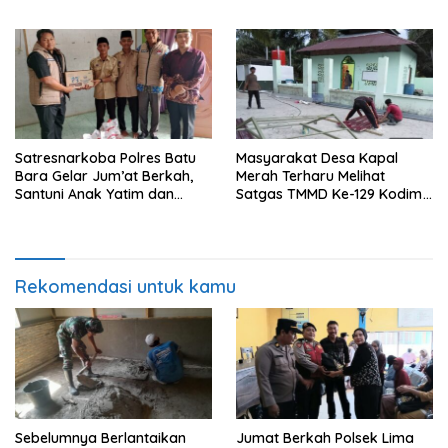
Rumah yang Layak Berkat
kepada 50 Petani di Simpang
Satgas TMMD Ke-129 Kodim
Gambus
0208/Asahan
Satresnarkoba Polres Batu
Masyarakat Desa Kapal
Bara Gelar Jum’at Berkah,
Merah Terharu Melihat
Santuni Anak Yatim dan
Satgas TMMD Ke-129 Kodim
Edukasi Bahaya Narkoba
0208/Asahan Bekerja Siang
Malam Demi Renovasi
Mushollah Al Maghribi
Rekomendasi untuk kamu
Sebelumnya Berlantaikan
Jumat Berkah Polsek Lima