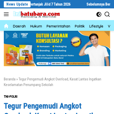
Langsung
byar Bertanjak Jilid 7 Tahun 2026
News Update
Sebelumnya Berlantaikan Tanah 
ke
konten
News
Daerah
Hukum
Pemerintahan
Politik
Lifestyle
Vid
Beranda
»
Tegur Pengemudi Angkot Overload, Kasat Lantas Ingatkan
Keselamatan Penumpang Sekolah
TNI-POLRI
Tegur Pengemudi Angkot