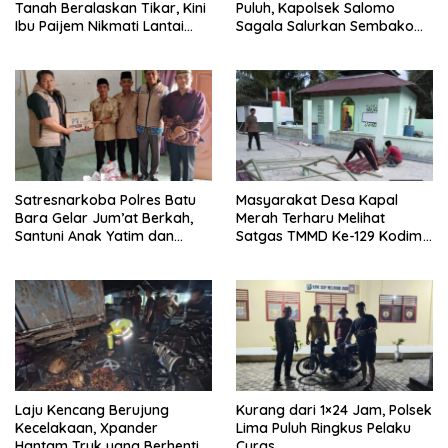
Tanah Beralaskan Tikar, Kini
Puluh, Kapolsek Salomo
Ibu Paijem Nikmati Lantai
Sagala Salurkan Sembako
Rumah yang Layak Berkat
kepada 50 Petani di Simpang
Satgas TMMD Ke-129 Kodim
Gambus
0208/Asahan
Satresnarkoba Polres Batu
Masyarakat Desa Kapal
Bara Gelar Jum’at Berkah,
Merah Terharu Melihat
Santuni Anak Yatim dan
Satgas TMMD Ke-129 Kodim
Edukasi Bahaya Narkoba
0208/Asahan Bekerja Siang
Malam Demi Renovasi
Mushollah Al Maghribi
Laju Kencang Berujung
Kurang dari 1×24 Jam, Polsek
Kecelakaan, Xpander
Lima Puluh Ringkus Pelaku
Hantam Truk yang Berhenti
Curas