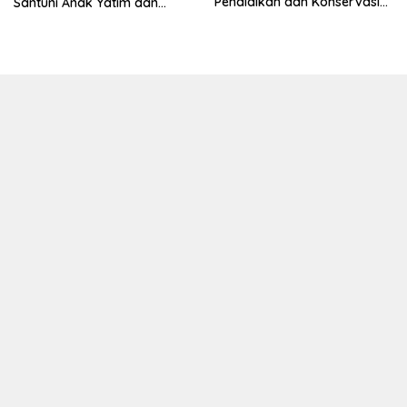
Pendidikan dan Konservasi
Santuni Anak Yatim dan
Lingkungan
Edukasi Bahaya Narkoba