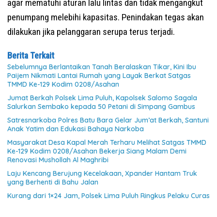
agar mematuhi aturan lalu lintas dan tidak mengangkut
penumpang melebihi kapasitas. Penindakan tegas akan
dilakukan jika pelanggaran serupa terus terjadi.
Berita Terkait
Sebelumnya Berlantaikan Tanah Beralaskan Tikar, Kini Ibu
Paijem Nikmati Lantai Rumah yang Layak Berkat Satgas
TMMD Ke-129 Kodim 0208/Asahan
Jumat Berkah Polsek Lima Puluh, Kapolsek Salomo Sagala
Salurkan Sembako kepada 50 Petani di Simpang Gambus
Satresnarkoba Polres Batu Bara Gelar Jum’at Berkah, Santuni
Anak Yatim dan Edukasi Bahaya Narkoba
Masyarakat Desa Kapal Merah Terharu Melihat Satgas TMMD
Ke-129 Kodim 0208/Asahan Bekerja Siang Malam Demi
Renovasi Mushollah Al Maghribi
Laju Kencang Berujung Kecelakaan, Xpander Hantam Truk
yang Berhenti di Bahu Jalan
Kurang dari 1×24 Jam, Polsek Lima Puluh Ringkus Pelaku Curas