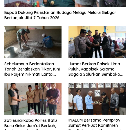
Bupati Dukung Pelestarian Budaya Melayu Melalui Gebyar
Bertanjak Jilid 7 Tahun 2026
Sebelumnya Berlantaikan
Jumat Berkah Polsek Lima
Tanah Beralaskan Tikar, Kini
Puluh, Kapolsek Salomo
Ibu Paijem Nikmati Lantai
Sagala Salurkan Sembako
Rumah yang Layak Berkat
kepada 50 Petani di Simpang
Satgas TMMD Ke-129 Kodim
Gambus
0208/Asahan
INALUM Bersama Pemprov
Satresnarkoba Polres Batu
Sumut Perkuat Komitmen
Bara Gelar Jum’at Berkah,