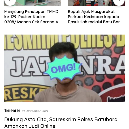
Bupati Ajak Masyarakat
Abaikan Hari Libur, Pasiter
Perkuat Kecintaan kepada
Kodim 0208/Asahan Kontrol
Rasulullah melalui Batu Bara
Renovasi MCK Mushollah Al
Bersholawat
Maghribi
TNI-POLRI
26 November 2024
Dukung Asta Cita, Satreskrim Polres Batubara
Amankan Judi Online