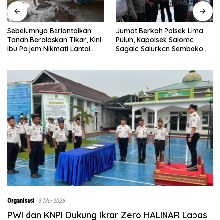
Sebelumnya Berlantaikan
Jumat Berkah Polsek Lima
Tanah Beralaskan Tikar, Kini
Puluh, Kapolsek Salomo
Ibu Paijem Nikmati Lantai
Sagala Salurkan Sembako
Rumah yang Layak Berkat
kepada 50 Petani di Simpang
Satgas TMMD Ke-129 Kodim
Gambus
0208/Asahan
Organisasi
8 Mei 2026
PWI dan KNPI Dukung Ikrar Zero HALINAR Lapas