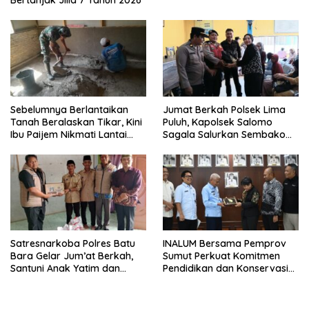
Bertanjak Jilid 7 Tahun 2026
Sebelumnya Berlantaikan
Jumat Berkah Polsek Lima
Tanah Beralaskan Tikar, Kini
Puluh, Kapolsek Salomo
Ibu Paijem Nikmati Lantai
Sagala Salurkan Sembako
Rumah yang Layak Berkat
kepada 50 Petani di Simpang
Satgas TMMD Ke-129 Kodim
Gambus
0208/Asahan
Satresnarkoba Polres Batu
INALUM Bersama Pemprov
Bara Gelar Jum’at Berkah,
Sumut Perkuat Komitmen
Santuni Anak Yatim dan
Pendidikan dan Konservasi
Edukasi Bahaya Narkoba
Lingkungan