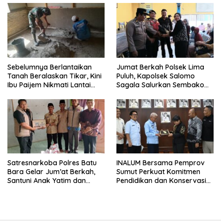
Sebelumnya Berlantaikan
Jumat Berkah Polsek Lima
Tanah Beralaskan Tikar, Kini
Puluh, Kapolsek Salomo
Ibu Paijem Nikmati Lantai
Sagala Salurkan Sembako
Rumah yang Layak Berkat
kepada 50 Petani di Simpang
Satgas TMMD Ke-129 Kodim
Gambus
0208/Asahan
Satresnarkoba Polres Batu
INALUM Bersama Pemprov
Bara Gelar Jum’at Berkah,
Sumut Perkuat Komitmen
Santuni Anak Yatim dan
Pendidikan dan Konservasi
Edukasi Bahaya Narkoba
Lingkungan