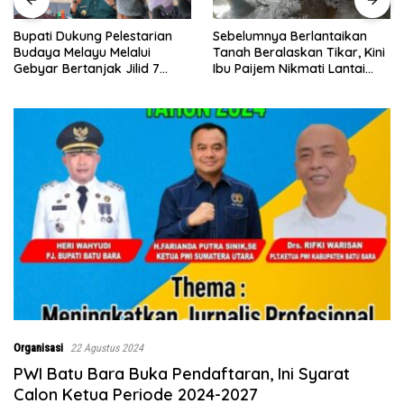
Sebelumnya Berlantaikan
Jumat Berkah Polsek Lima
Tanah Beralaskan Tikar, Kini
Puluh, Kapolsek Salomo
Ibu Paijem Nikmati Lantai
Sagala Salurkan Sembako
Rumah yang Layak Berkat
kepada 50 Petani di Simpang
Satgas TMMD Ke-129 Kodim
Gambus
0208/Asahan
Organisasi
22 Agustus 2024
PWI Batu Bara Buka Pendaftaran, Ini Syarat
Calon Ketua Periode 2024-2027