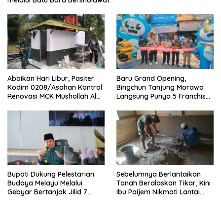
melalui Batu Bara Bersholawat
Abaikan Hari Libur, Pasiter
‎Baru Grand Opening,
Kodim 0208/Asahan Kontrol
Bingchun Tanjung Morawa
Renovasi MCK Mushollah Al
Langsung Punya 5 Franchise
Maghribi
Baru!
Bupati Dukung Pelestarian
Sebelumnya Berlantaikan
Budaya Melayu Melalui
Tanah Beralaskan Tikar, Kini
Gebyar Bertanjak Jilid 7
Ibu Paijem Nikmati Lantai
Tahun 2026
Rumah yang Layak Berkat
Satgas TMMD Ke-129 Kodim
0208/Asahan