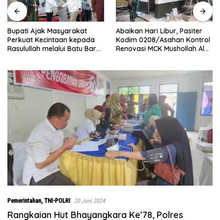
Abaikan Hari Libur, Pasiter
‎Baru Grand Opening,
Kodim 0208/Asahan Kontrol
Bingchun Tanjung Morawa
Renovasi MCK Mushollah Al
Langsung Punya 5 Franchise
Maghribi
Baru!
Pemerintahan
,
TNI-POLRI
20 Juni 2024
Rangkaian Hut Bhayangkara Ke’78, Polres