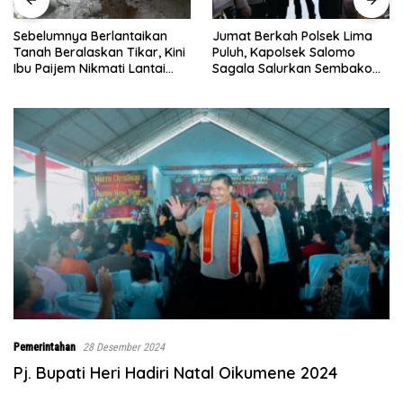
Sebelumnya Berlantaikan
Jumat Berkah Polsek Lima
Tanah Beralaskan Tikar, Kini
Puluh, Kapolsek Salomo
Ibu Paijem Nikmati Lantai
Sagala Salurkan Sembako
Rumah yang Layak Berkat
kepada 50 Petani di Simpang
Satgas TMMD Ke-129 Kodim
Gambus
0208/Asahan
Pemerintahan
28 Desember 2024
Pj. Bupati Heri Hadiri Natal Oikumene 2024