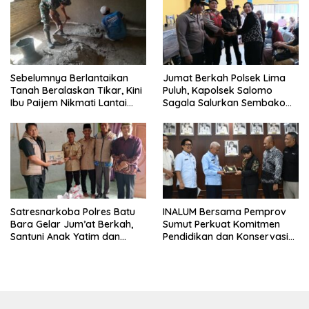
Sebelumnya Berlantaikan
Jumat Berkah Polsek Lima
Tanah Beralaskan Tikar, Kini
Puluh, Kapolsek Salomo
Ibu Paijem Nikmati Lantai
Sagala Salurkan Sembako
Rumah yang Layak Berkat
kepada 50 Petani di Simpang
Satgas TMMD Ke-129 Kodim
Gambus
0208/Asahan
Satresnarkoba Polres Batu
INALUM Bersama Pemprov
Bara Gelar Jum’at Berkah,
Sumut Perkuat Komitmen
Santuni Anak Yatim dan
Pendidikan dan Konservasi
Edukasi Bahaya Narkoba
Lingkungan