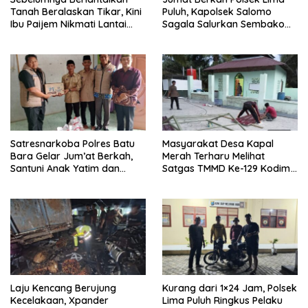
Tanah Beralaskan Tikar, Kini
Puluh, Kapolsek Salomo
Ibu Paijem Nikmati Lantai
Sagala Salurkan Sembako
Rumah yang Layak Berkat
kepada 50 Petani di Simpang
Satgas TMMD Ke-129 Kodim
Gambus
0208/Asahan
Satresnarkoba Polres Batu
Masyarakat Desa Kapal
Bara Gelar Jum’at Berkah,
Merah Terharu Melihat
Santuni Anak Yatim dan
Satgas TMMD Ke-129 Kodim
Edukasi Bahaya Narkoba
0208/Asahan Bekerja Siang
Malam Demi Renovasi
Mushollah Al Maghribi
Laju Kencang Berujung
Kurang dari 1×24 Jam, Polsek
Kecelakaan, Xpander
Lima Puluh Ringkus Pelaku