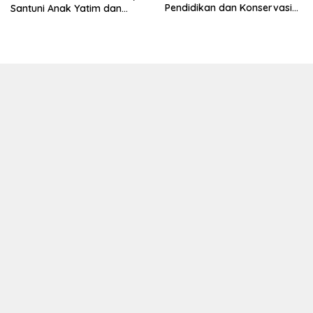
Pendidikan dan Konservasi
Santuni Anak Yatim dan
Lingkungan
Edukasi Bahaya Narkoba