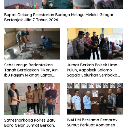
Bupati Dukung Pelestarian Budaya Melayu Melalui Gebyar
Bertanjak Jilid 7 Tahun 2026
Sebelumnya Berlantaikan
Jumat Berkah Polsek Lima
Tanah Beralaskan Tikar, Kini
Puluh, Kapolsek Salomo
Ibu Paijem Nikmati Lantai
Sagala Salurkan Sembako
Rumah yang Layak Berkat
kepada 50 Petani di Simpang
Satgas TMMD Ke-129 Kodim
Gambus
0208/Asahan
INALUM Bersama Pemprov
Satresnarkoba Polres Batu
Sumut Perkuat Komitmen
Bara Gelar Jum’at Berkah,