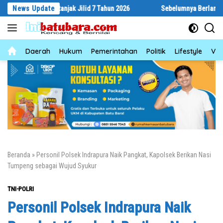
Langsung
r Bertanjak Jilid 7 Tahun 2026
News Update
Sebelumnya Berlantaikan Tanah Be
ke
konten
News
Daerah
Hukum
Pemerintahan
Politik
Lifestyle
Vid
Beranda
»
Personil Polsek Indrapura Naik Pangkat, Kapolsek Berikan Nasi
Tumpeng sebagai Wujud Syukur
TNI-POLRI
Personil Polsek Indrapura Naik