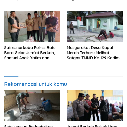
Rumah yang Layak Berkat
kepada 50 Petani di Simpang
Satgas TMMD Ke-129 Kodim
Gambus
0208/Asahan
Satresnarkoba Polres Batu
Masyarakat Desa Kapal
Bara Gelar Jum’at Berkah,
Merah Terharu Melihat
Santuni Anak Yatim dan
Satgas TMMD Ke-129 Kodim
Edukasi Bahaya Narkoba
0208/Asahan Bekerja Siang
Malam Demi Renovasi
Mushollah Al Maghribi
Rekomendasi untuk kamu
Sebelumnya Berlantaikan
Jumat Berkah Polsek Lima