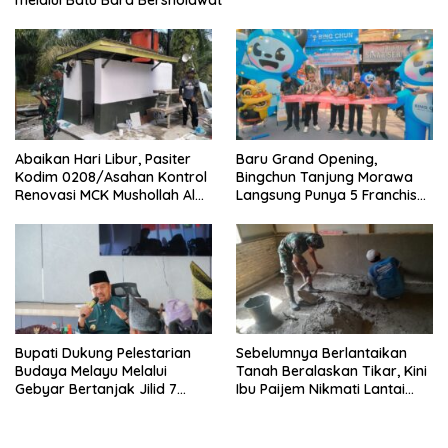
melalui Batu Bara Bersholawat
Abaikan Hari Libur, Pasiter
‎Baru Grand Opening,
Kodim 0208/Asahan Kontrol
Bingchun Tanjung Morawa
Renovasi MCK Mushollah Al
Langsung Punya 5 Franchise
Maghribi
Baru!
Bupati Dukung Pelestarian
Sebelumnya Berlantaikan
Budaya Melayu Melalui
Tanah Beralaskan Tikar, Kini
Gebyar Bertanjak Jilid 7
Ibu Paijem Nikmati Lantai
Tahun 2026
Rumah yang Layak Berkat
Satgas TMMD Ke-129 Kodim
0208/Asahan