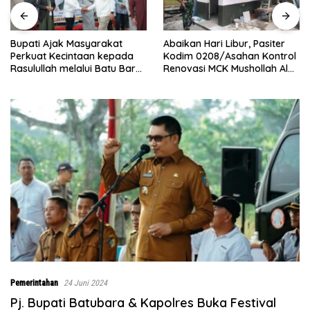
Abaikan Hari Libur, Pasiter
‎Baru Grand Opening,
Kodim 0208/Asahan Kontrol
Bingchun Tanjung Morawa
Renovasi MCK Mushollah Al
Langsung Punya 5 Franchis
ra
Maghribi
Baru!
Pemerintahan
24 Juni 2024
Pj. Bupati Batubara & Kapolres Buka Festival