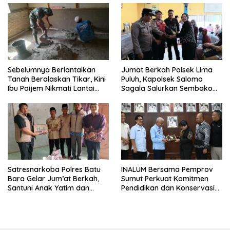
Sebelumnya Berlantaikan
Jumat Berkah Polsek Lima
Tanah Beralaskan Tikar, Kini
Puluh, Kapolsek Salomo
Ibu Paijem Nikmati Lantai
Sagala Salurkan Sembako
Rumah yang Layak Berkat
kepada 50 Petani di Simpang
Satgas TMMD Ke-129 Kodim
Gambus
0208/Asahan
Satresnarkoba Polres Batu
INALUM Bersama Pemprov
Bara Gelar Jum’at Berkah,
Sumut Perkuat Komitmen
Santuni Anak Yatim dan
Pendidikan dan Konservasi
Edukasi Bahaya Narkoba
Lingkungan