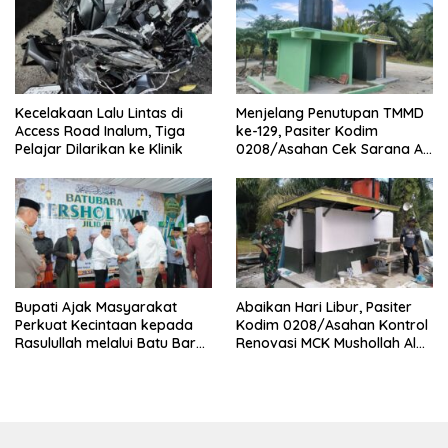
Kecelakaan Lalu Lintas di
Menjelang Penutupan TMMD
Access Road Inalum, Tiga
ke-129, Pasiter Kodim
Pelajar Dilarikan ke Klinik
0208/Asahan Cek Sarana Air
Bersih di Desa Kapal Merah
Bupati Ajak Masyarakat
Abaikan Hari Libur, Pasiter
Perkuat Kecintaan kepada
Kodim 0208/Asahan Kontrol
Rasulullah melalui Batu Bara
Renovasi MCK Mushollah Al
Bersholawat
Maghribi