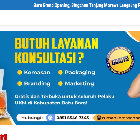
‎Baru Grand Opening, Bingchun Tanjung Morawa Langsung Punya 5 Fra