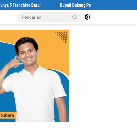
nchise Baru!
Bupati Dukung Pelestarian Budaya Melayu Melalui Geby