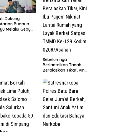
ti Dukung
starian Budaya
yu Melalui Gebyar
anjak Jilid 7
un 2026
Sebelumnya
Berlantaikan Tanah
Beralaskan Tikar, Kini
Ibu Paijem Nikmati
Lantai Rumah yang
Layak Berkat Satgas
TMMD Ke-129 Kodim
0208/Asahan