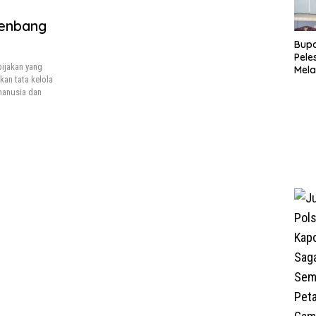
renbang
Bupa
Pele
ijakan yang
Mela
an tata kelola
Bert
manusia dan
Tah