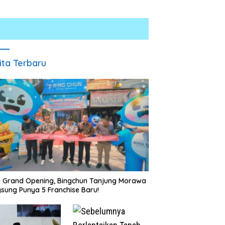
ita Terbaru
Satresnarkoba Polres Batu
INALUM Bersama Pemprov
Bara Gelar Jum’at Berkah,
Sumut Perkuat Komitmen
Santuni Anak Yatim dan
Pendidikan dan Konservasi
Edukasi Bahaya Narkoba
Lingkungan
u Grand Opening, Bingchun Tanjung Morawa
sung Punya 5 Franchise Baru!