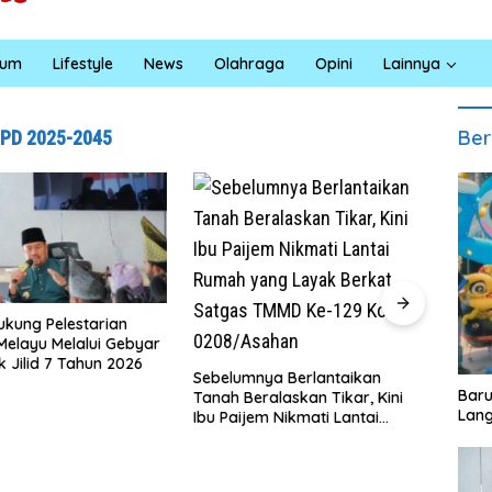
kum
Lifestyle
News
Olahraga
Opini
Lainnya
Ber
JPD 2025-2045
Jumat Berkah Polsek Lima
Puluh, Kapolsek Salomo Sagala
ebelumnya Berlantaikan
Salurkan Sembako kepada 50
‎Bar
nah Beralaskan Tikar, Kini
Petani di Simpang Gambus
Lang
u Paijem Nikmati Lantai
umah yang Layak Berkat
atgas TMMD Ke-129 Kodim
208/Asahan