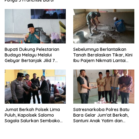
Punya 5 Franchise Baru!
Bupati Dukung Pelestarian
Sebelumnya Berlantaikan
Budaya Melayu Melalui
Tanah Beralaskan Tikar, Kini
Gebyar Bertanjak Jilid 7
Ibu Paijem Nikmati Lantai
Tahun 2026
Rumah yang Layak Berkat
Satgas TMMD Ke-129 Kodim
0208/Asahan
Jumat Berkah Polsek Lima
Satresnarkoba Polres Batu
Puluh, Kapolsek Salomo
Bara Gelar Jum’at Berkah,
Sagala Salurkan Sembako
Santuni Anak Yatim dan
kepada 50 Petani di Simpang
Edukasi Bahaya Narkoba
Gambus