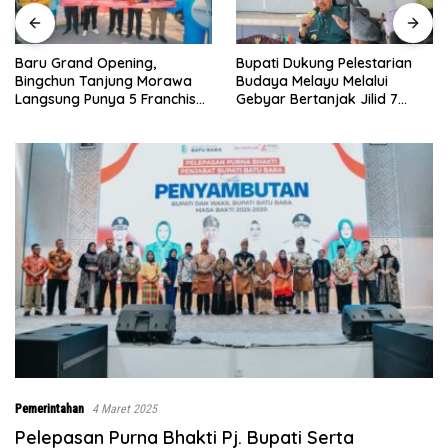
Bupati Dukung Pelestarian
Sebelumnya Berlantaikan
Budaya Melayu Melalui
Tanah Beralaskan Tikar, Kini
Gebyar Bertanjak Jilid 7
Ibu Paijem Nikmati Lantai
Tahun 2026
Rumah yang Layak Berkat
Satgas TMMD Ke-129 Kodim
0208/Asahan
Pemerintahan
4 Maret 2025
Pelepasan Purna Bhakti Pj. Bupati Serta