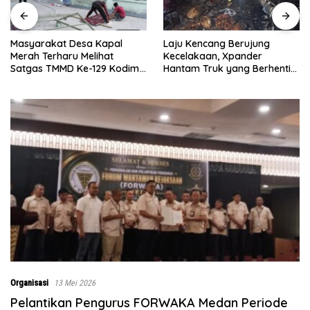
Laju Kencang Berujung
Kurang dari 1×24 Jam, Polsek
Kecelakaan, Xpander
Lima Puluh Ringkus Pelaku
Hantam Truk yang Berhenti
Curas
di Bahu Jalan
Organisasi
13 Mei 2026
Pelantikan Pengurus FORWAKA Medan Periode