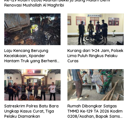
Ke-129 Kodim 0208/Asahan Bekerja Siang Malam Demi
Renovasi Mushollah Al Maghribi
Laju Kencang Berujung
Kurang dari 1×24 Jam, Polsek
Kecelakaan, Xpander
Lima Puluh Ringkus Pelaku
Hantam Truk yang Berhenti
Curas
di Bahu Jalan
Satreskrim Polres Batu Bara
Rumah Dibongkar Satgas
Ungkap Kasus Curat, Tiga
TMMD Ke-129 TA 2026 Kodim
Pelaku Diamankan
0208/Asahan, Bapak Samsul
Bahri Bahagia Impiannya
Miliki Rumah Layak Huni