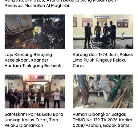
Ke-129 Kodim 0208/Asahan Bekerja Siang Malam Demi
Renovasi Mushollah Al Maghribi
Laju Kencang Berujung
Kurang dari 1×24 Jam, Polsek
Kecelakaan, Xpander
Lima Puluh Ringkus Pelaku
Hantam Truk yang Berhenti
Curas
di Bahu Jalan
Satreskrim Polres Batu Bara
Rumah Dibongkar Satgas
Ungkap Kasus Curat, Tiga
TMMD Ke-129 TA 2026 Kodim
Pelaku Diamankan
0208/Asahan, Bapak Samsul
Bahri Bahagia Impiannya
Miliki Rumah Layak Huni