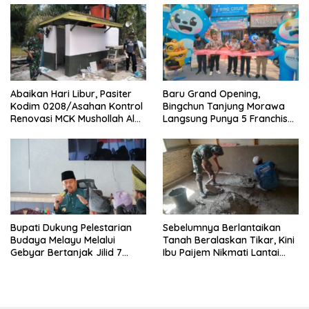
Abaikan Hari Libur, Pasiter
‎Baru Grand Opening,
Kodim 0208/Asahan Kontrol
Bingchun Tanjung Morawa
Renovasi MCK Mushollah Al
Langsung Punya 5 Franchise
Maghribi
Baru!
Bupati Dukung Pelestarian
Sebelumnya Berlantaikan
Budaya Melayu Melalui
Tanah Beralaskan Tikar, Kini
Gebyar Bertanjak Jilid 7
Ibu Paijem Nikmati Lantai
Tahun 2026
Rumah yang Layak Berkat
Satgas TMMD Ke-129 Kodim
0208/Asahan