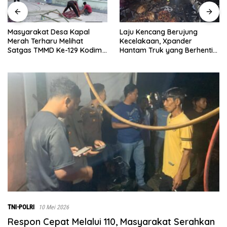
Laju Kencang Berujung
Kurang dari 1×24 Jam, Pols
Kecelakaan, Xpander
Lima Puluh Ringkus Pelaku
Hantam Truk yang Berhenti
Curas
m
di Bahu Jalan
g
TNI-POLRI
10 Mei 2026
Respon Cepat Melalui 110, Masyarakat Serahkan