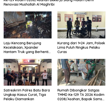
Ke-129 Kodim 0208/Asahan Bekerja Siang Malam Demi
Renovasi Mushollah Al Maghribi
Laju Kencang Berujung
Kurang dari 1×24 Jam, Polsek
Kecelakaan, Xpander
Lima Puluh Ringkus Pelaku
Hantam Truk yang Berhenti
Curas
di Bahu Jalan
Satreskrim Polres Batu Bara
Rumah Dibongkar Satgas
Ungkap Kasus Curat, Tiga
TMMD Ke-129 TA 2026 Kodim
Pelaku Diamankan
0208/Asahan, Bapak Samsul
Bahri Bahagia Impiannya
Miliki Rumah Layak Huni