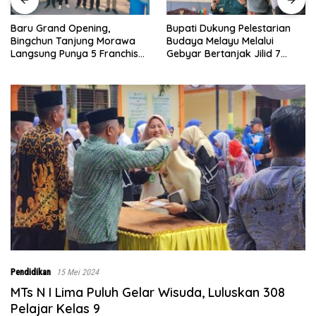
Bupati Dukung Pelestarian
Sebelumnya Berlant
g,
Budaya Melayu Melalui
Tanah Beralaskan Tik
Morawa
Gebyar Bertanjak Jilid 7
Ibu Paijem Nikmati L
ranchise
Tahun 2026
Rumah yang Layak 
Satgas TMMD Ke-12
0208/Asahan
Pendidikan
15 Mei 2024
MTs N I Lima Puluh Gelar Wisuda, Luluskan 308
Pelajar Kelas 9