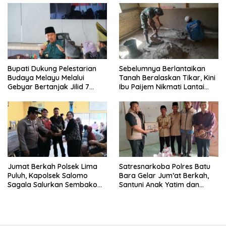
Bupati Dukung Pelestarian
Sebelumnya Berlantaikan
Budaya Melayu Melalui
Tanah Beralaskan Tikar, Kini
Gebyar Bertanjak Jilid 7
Ibu Paijem Nikmati Lantai
Tahun 2026
Rumah yang Layak Berkat
Satgas TMMD Ke-129 Kodim
0208/Asahan
Jumat Berkah Polsek Lima
Satresnarkoba Polres Batu
Puluh, Kapolsek Salomo
Bara Gelar Jum’at Berkah,
Sagala Salurkan Sembako
Santuni Anak Yatim dan
kepada 50 Petani di Simpang
Edukasi Bahaya Narkoba
Gambus