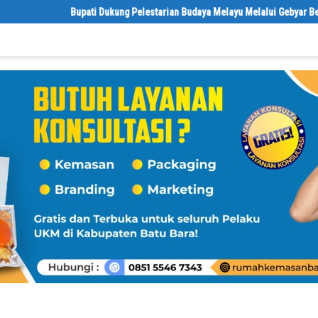
Bupati Dukung Pelestarian Budaya Melayu Melalui Gebyar Bertanjak J