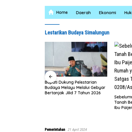
Home
Daerah
Ekonomi
Hu
Lestarikan Budaya Simalungun
 1×24 Jam, Polsek
Bupati Dukung Pelestarian
Ringkus Pelaku
Budaya Melayu Melalui Gebyar
Bertanjak Jilid 7 Tahun 2026
Sebelumn
Tanah Be
Ibu Paij
Rumah y
Satgas 
0208/As
Pemerintahan
21 April 2024