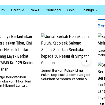
kum
Lifestyle
News
Olahraga
Opini
Lainnya
Ber
Bupa
Mela
Satre
Bara 
Jumat Berkah Polsek Lima
Santu
Puluh, Kapolsek Salomo Sagala
ya Berlantaikan
Eduk
Salurkan Sembako kepada 50
ralaskan Tikar, Kini
Petani di Simpang Gambus
em Nikmati Lantai
ang Layak Berkat
TMMD Ke-129 Kodim
ahan