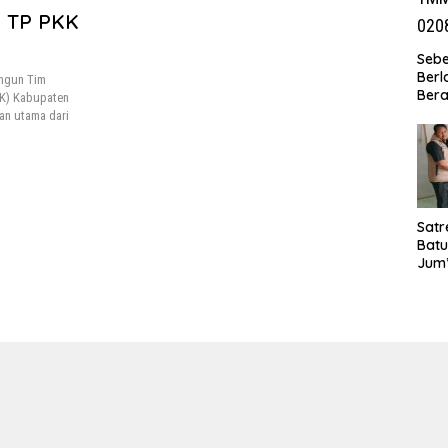
, TP PKK
Seb
Berl
ngun Tim
Bera
KK) Kabupaten
Ibu 
uan utama dari
Lant
Laya
TMM
020
Satr
Batu
Jum’
Sant
dan 
Nar