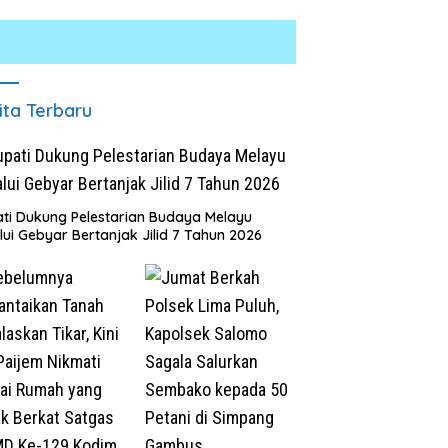
ita Terbaru
ti Dukung Pelestarian Budaya Melayu
lui Gebyar Bertanjak Jilid 7 Tahun 2026
snarkoba Polres Batu
INALUM Bersama Pemprov
M
Gelar Jum’at Berkah,
Sumut Perkuat Komitmen
T
ni Anak Yatim dan
Pendidikan dan Konservasi
K
asi Bahaya Narkoba
Lingkungan
B
R