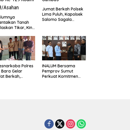
Jumat Berkah Polsek
Lima Puluh, Kapolsek
elumnya
Salomo Sagala
antaikan Tanah
Salurkan Sembako
laskan Tikar, Kini
kepada 50 Petani di
Paijem Nikmati
Simpang Gambus
ai Rumah yang
k Berkat Satgas
D Ke-129 Kodim
8/Asahan
esnarkoba Polres
INALUM Bersama
 Bara Gelar
Pemprov Sumut
at Berkah,
Perkuat Komitmen
uni Anak Yatim
Pendidikan dan
Edukasi Bahaya
Konservasi
koba
Lingkungan