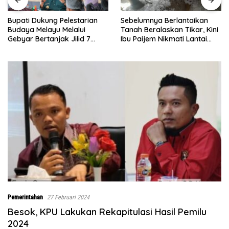
Sebelumnya Berlantaikan
Jumat Berkah Polsek Lima
Tanah Beralaskan Tikar, Kini
Puluh, Kapolsek Salomo
Ibu Paijem Nikmati Lantai
Sagala Salurkan Sembako
Rumah yang Layak Berkat
kepada 50 Petani di Simpang
Satgas TMMD Ke-129 Kodim
Gambus
0208/Asahan
Pemerintahan
27 Februari 2024
Besok, KPU Lakukan Rekapitulasi Hasil Pemilu
2024