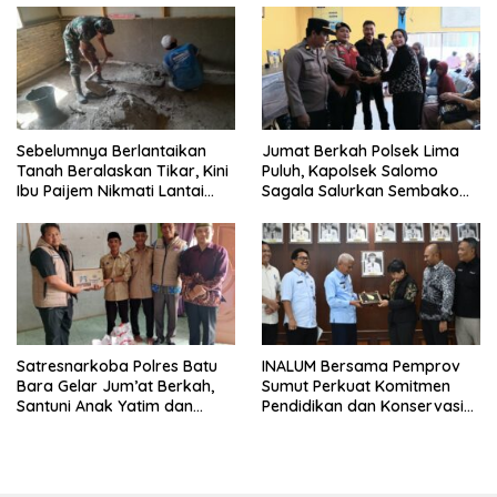
Sebelumnya Berlantaikan
Jumat Berkah Polsek Lima
Tanah Beralaskan Tikar, Kini
Puluh, Kapolsek Salomo
Ibu Paijem Nikmati Lantai
Sagala Salurkan Sembako
Rumah yang Layak Berkat
kepada 50 Petani di Simpang
Satgas TMMD Ke-129 Kodim
Gambus
0208/Asahan
Satresnarkoba Polres Batu
INALUM Bersama Pemprov
Bara Gelar Jum’at Berkah,
Sumut Perkuat Komitmen
Santuni Anak Yatim dan
Pendidikan dan Konservasi
Edukasi Bahaya Narkoba
Lingkungan