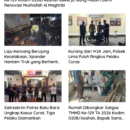
Ke-129 Kodim 0208/Asahan Bekerja Siang Malam Demi
Renovasi Mushollah Al Maghribi
Laju Kencang Berujung
Kurang dari 1×24 Jam, Polsek
Kecelakaan, Xpander
Lima Puluh Ringkus Pelaku
Hantam Truk yang Berhenti
Curas
di Bahu Jalan
Satreskrim Polres Batu Bara
Rumah Dibongkar Satgas
Ungkap Kasus Curat, Tiga
TMMD Ke-129 TA 2026 Kodim
Pelaku Diamankan
0208/Asahan, Bapak Samsul
Bahri Bahagia Impiannya
Miliki Rumah Layak Huni