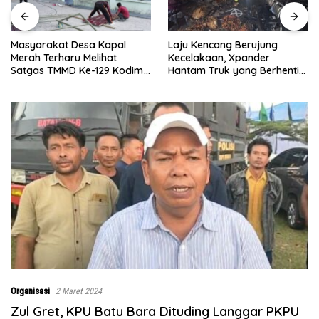
Laju Kencang Berujung
Kurang dari 1×24 Jam, Polsek
Kecelakaan, Xpander
Lima Puluh Ringkus Pelaku
Hantam Truk yang Berhenti
Curas
di Bahu Jalan
Organisasi
2 Maret 2024
Zul Gret, KPU Batu Bara Dituding Langgar PKPU