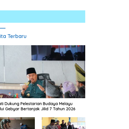
ita Terbaru
LUM Bersama Pemprov
Masyarakat Desa Kapal Merah
ut Perkuat Komitmen
Terharu Melihat Satgas TMMD
didikan dan Konservasi
Ke-129 Kodim 0208/Asahan
gkungan
Bekerja Siang Malam Demi
ti Dukung Pelestarian Budaya Melayu
Renovasi Mushollah Al Maghribi
lui Gebyar Bertanjak Jilid 7 Tahun 2026