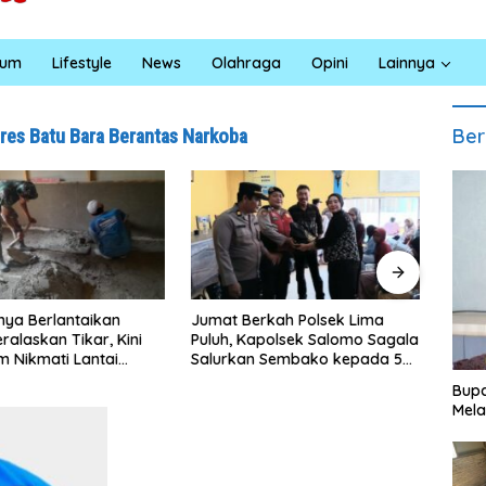
kum
Lifestyle
News
Olahraga
Opini
Lainnya
Ber
res Batu Bara Berantas Narkoba
Berkah Polsek Lima
Satresnarkoba Polres Batu
INA
 Kapolsek Salomo Sagala
Bara Gelar Jum’at Berkah,
Sum
an Sembako kepada 50
Santuni Anak Yatim dan
Pen
 di Simpang Gambus
Edukasi Bahaya Narkoba
Lin
Bupa
Mela