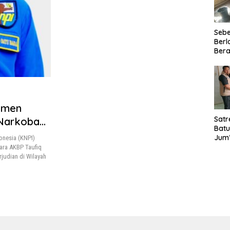
Seb
Berl
Bera
Ibu 
Lant
Laya
TMM
020
tmen
Satr
 Narkoba
Batu
Jum’
onesia (KNPI)
Sant
ara AKBP Taufiq
dan 
judian di Wilayah
Nar