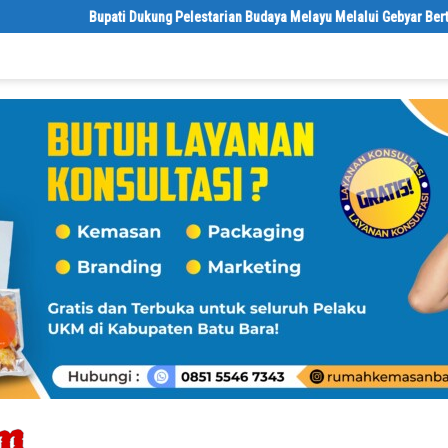
Bupati Dukung Pelestarian Budaya Melayu Melalui Gebyar Bertanjak Jilid