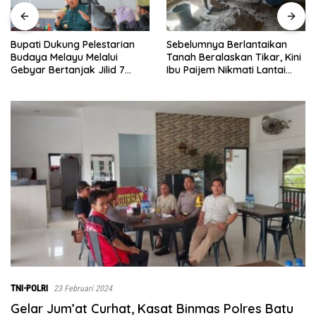
Sebelumnya Berlantaikan
Jumat Ber
ukung Pelestarian
Tanah Beralaskan Tikar, Kini
Puluh, Ka
elayu Melalui
Ibu Paijem Nikmati Lantai
Sagala S
rtanjak Jilid 7
Rumah yang Layak Berkat
kepada 50
026
Satgas TMMD Ke-129 Kodim
Gambus
0208/Asahan
TNI-POLRI
23 Februari 2024
Gelar Jum’at Curhat, Kasat Binmas Polres Batu