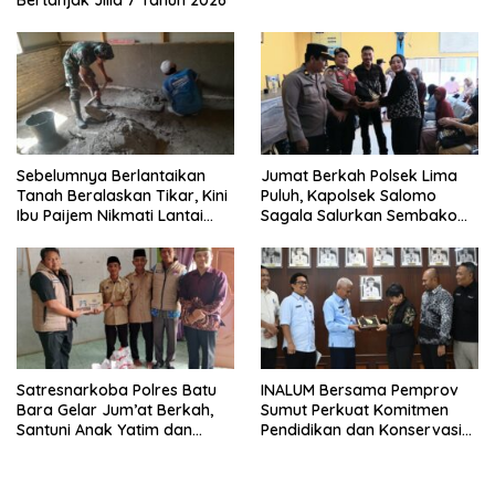
Bertanjak Jilid 7 Tahun 2026
Sebelumnya Berlantaikan
Jumat Berkah Polsek Lima
Tanah Beralaskan Tikar, Kini
Puluh, Kapolsek Salomo
Ibu Paijem Nikmati Lantai
Sagala Salurkan Sembako
Rumah yang Layak Berkat
kepada 50 Petani di Simpang
Satgas TMMD Ke-129 Kodim
Gambus
0208/Asahan
Satresnarkoba Polres Batu
INALUM Bersama Pemprov
Bara Gelar Jum’at Berkah,
Sumut Perkuat Komitmen
Santuni Anak Yatim dan
Pendidikan dan Konservasi
Edukasi Bahaya Narkoba
Lingkungan