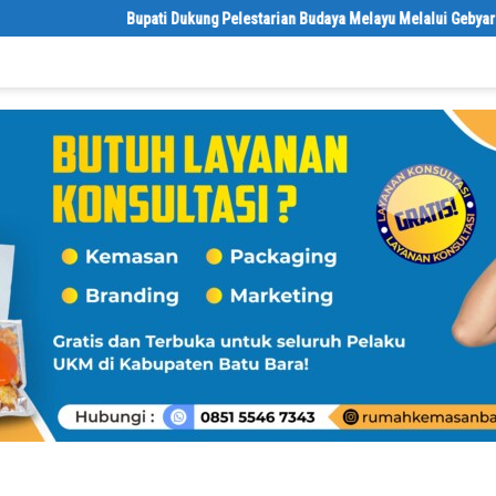
Bupati Dukung Pelestarian Budaya Melayu Melalui Gebyar Bertanjak