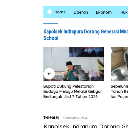
Home
Daerah
Ekonomi
Hu
Kapolsek Indrapura Dorong Generasi Mud
School
 1×24 Jam, Polsek
Ringkus Pelaku
Bupati Dukung Pelestarian
Sebelumn
Budaya Melayu Melalui Gebyar
Tanah Be
Bertanjak Jilid 7 Tahun 2026
Ibu Paij
Rumah y
Satgas 
0208/As
TNI-POLRI
18 November 2024
Kapolsek Indrapura Dorong Ge