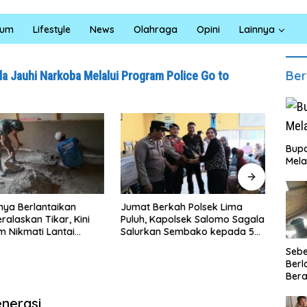
kum
Lifestyle
News
Olahraga
Opini
Lainnya
Ber
a Jauhi Narkoba Melalui Program Police Go to
Bupa
Mela
ya Berlantaikan
Jumat Berkah Polsek Lima
Satre
ralaskan Tikar, Kini
Puluh, Kapolsek Salomo Sagala
Bara 
em Nikmati Lantai
Salurkan Sembako kepada 50
Santu
ang Layak Berkat
Petani di Simpang Gambus
Eduk
Seb
TMMD Ke-129 Kodim
Berl
ahan
Bera
Ibu 
nerasi
Lant