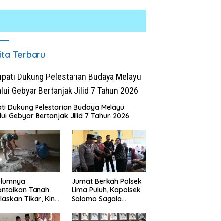
ita Terbaru
ti Dukung Pelestarian Budaya Melayu
lui Gebyar Bertanjak Jilid 7 Tahun 2026
snarkoba Polres Batu
INALUM Bersama Pemprov
M
Gelar Jum’at Berkah,
Sumut Perkuat Komitmen
T
ni Anak Yatim dan
Pendidikan dan Konservasi
K
asi Bahaya Narkoba
Lingkungan
B
elumnya
Jumat Berkah Polsek
R
antaikan Tanah
Lima Puluh, Kapolsek
laskan Tikar, Kini
Salomo Sagala
Paijem Nikmati
Salurkan Sembako
ai Rumah yang
kepada 50 Petani di