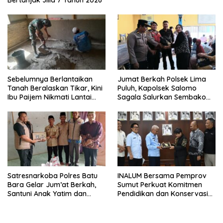
Bertanjak Jilid 7 Tahun 2026
Sebelumnya Berlantaikan
Jumat Berkah Polsek Lima
Tanah Beralaskan Tikar, Kini
Puluh, Kapolsek Salomo
Ibu Paijem Nikmati Lantai
Sagala Salurkan Sembako
Rumah yang Layak Berkat
kepada 50 Petani di Simpang
Satgas TMMD Ke-129 Kodim
Gambus
0208/Asahan
Satresnarkoba Polres Batu
INALUM Bersama Pemprov
Bara Gelar Jum’at Berkah,
Sumut Perkuat Komitmen
Santuni Anak Yatim dan
Pendidikan dan Konservasi
Edukasi Bahaya Narkoba
Lingkungan