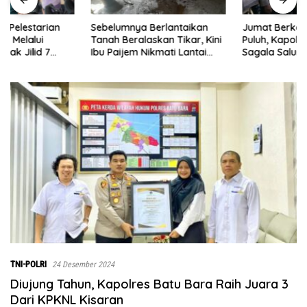
Sebelumnya Berlantaikan
Jumat Berkah Polsek Lima
Tanah Beralaskan Tikar, Kini
Puluh, Kapolsek Salomo
Ibu Paijem Nikmati Lantai
Sagala Salurkan Sembako
Rumah yang Layak Berkat
kepada 50 Petani di Simpang
Satgas TMMD Ke-129 Kodim
Gambus
0208/Asahan
TNI-POLRI
24 Desember 2024
Diujung Tahun, Kapolres Batu Bara Raih Juara 3
Dari KPKNL Kisaran