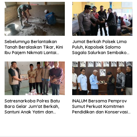
Sebelumnya Berlantaikan
Jumat Berkah Polsek Lima
Tanah Beralaskan Tikar, Kini
Puluh, Kapolsek Salomo
Ibu Paijem Nikmati Lantai
Sagala Salurkan Sembako
Rumah yang Layak Berkat
kepada 50 Petani di Simpang
Satgas TMMD Ke-129 Kodim
Gambus
0208/Asahan
Satresnarkoba Polres Batu
INALUM Bersama Pemprov
Bara Gelar Jum’at Berkah,
Sumut Perkuat Komitmen
Santuni Anak Yatim dan
Pendidikan dan Konservasi
Edukasi Bahaya Narkoba
Lingkungan