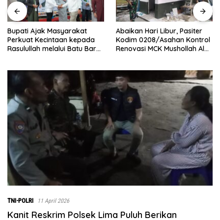
Abaikan Hari Libur, Pasiter
‎B
upati Ajak Masyarakat
Kodim 0208/Asahan Kontrol
Bi
erkuat Kecintaan kepada
Renovasi MCK Mushollah Al
La
asulullah melalui Batu Bara
Maghribi
Ba
ersholawat
TNI-POLRI
11 April 2026
Kanit Reskrim Polsek Lima Puluh Berikan