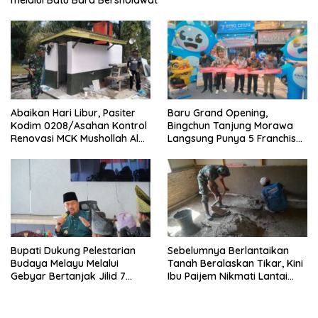
melalui Batu Bara Bersholawat
Abaikan Hari Libur, Pasiter
‎Baru Grand Opening,
Kodim 0208/Asahan Kontrol
Bingchun Tanjung Morawa
Renovasi MCK Mushollah Al
Langsung Punya 5 Franchise
Maghribi
Baru!
Bupati Dukung Pelestarian
Sebelumnya Berlantaikan
Budaya Melayu Melalui
Tanah Beralaskan Tikar, Kini
Gebyar Bertanjak Jilid 7
Ibu Paijem Nikmati Lantai
Tahun 2026
Rumah yang Layak Berkat
Satgas TMMD Ke-129 Kodim
0208/Asahan