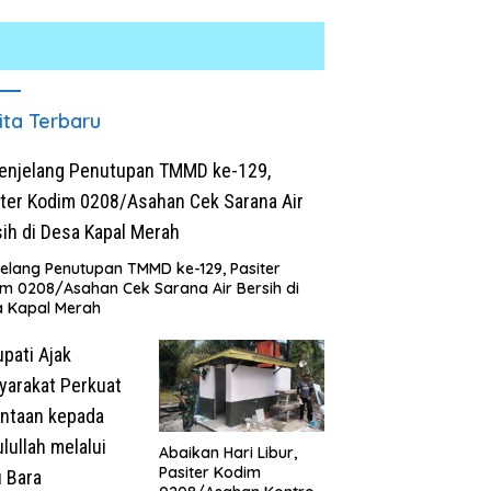
ita Terbaru
elang Penutupan TMMD ke-129, Pasiter
m 0208/Asahan Cek Sarana Air Bersih di
 Grand Opening, Bingchun
Bupati Dukung Pelestarian
a Kapal Merah
ung Morawa Langsung
Budaya Melayu Melalui Gebyar
 5 Franchise Baru!
Bertanjak Jilid 7 Tahun 2026
S
T
I
R
S
Abaikan Hari Libur,
0
Pasiter Kodim