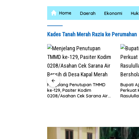
Home
Daerah
Ekonomi
Hu
Kades Tanah Merah Razia ke Perumahan
Menjelang Penutupan TMMD
Bupati A
ba Polres Batu
ke-129, Pasiter Kodim
Perkuat 
Jum’at Berkah,
0208/Asahan Cek Sarana Air
Rasulull
k Yatim dan
Bersih di Desa Kapal Merah
Bershol
haya Narkoba