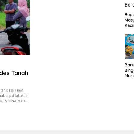
Bupa
Masy
Keci
Rasu
Batu
Bers
‎Bar
Bing
des Tanah
Mor
Puny
Baru
ntah Desa Tanah
rak cepat lakukan
9/07/2024) Razia…