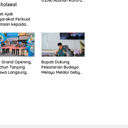
0208/Asahan Kontrol
Renovasi MCK
Mushollah Al Maghribi
ti Ajak
arakat Perkuat
ntaan kepada
lullah melalui
 Bara
holawat
u Grand Opening,
Bupati Dukung
chun Tanjung
Pelestarian Budaya
awa Langsung
Melayu Melalui Gebyar
a 5 Franchise
Bertanjak Jilid 7
!
Tahun 2026