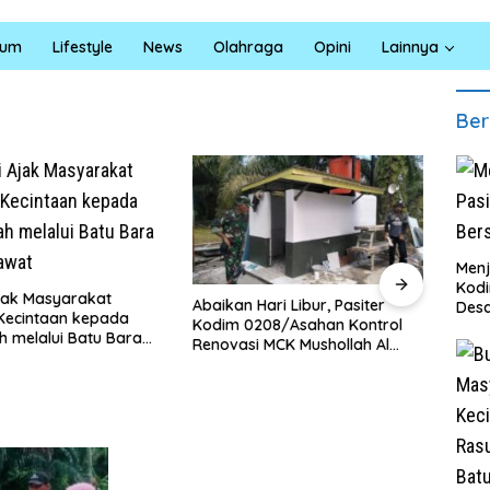
kum
Lifestyle
News
Olahraga
Opini
Lainnya
Ber
Menj
Kodi
jak Masyarakat
Abaikan Hari Libur, Pasiter
‎Baru
Des
Kecintaan kepada
Kodim 0208/Asahan Kontrol
Tanj
ah melalui Batu Bara
Renovasi MCK Mushollah Al
Punya
awat
Maghribi