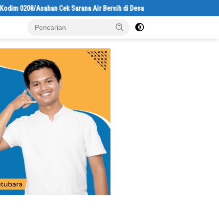
08/Asahan Cek Sarana Air Bersih di Desa Kapal Merah
Bupati Aja