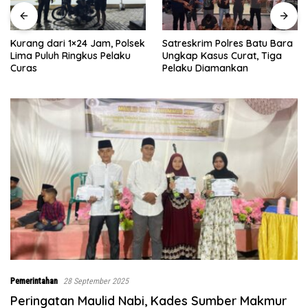
Satreskrim Polres Batu Bara
Rumah Dibongkar Satgas
Ungkap Kasus Curat, Tiga
TMMD Ke-129 TA 2026 Kodim
Pelaku Diamankan
0208/Asahan, Bapak Samsul
Bahri Bahagia Impiannya
Miliki Rumah Layak Huni
Segera Terwujud
Pemerintahan
28 September 2025
Peringatan Maulid Nabi, Kades Sumber Makmur