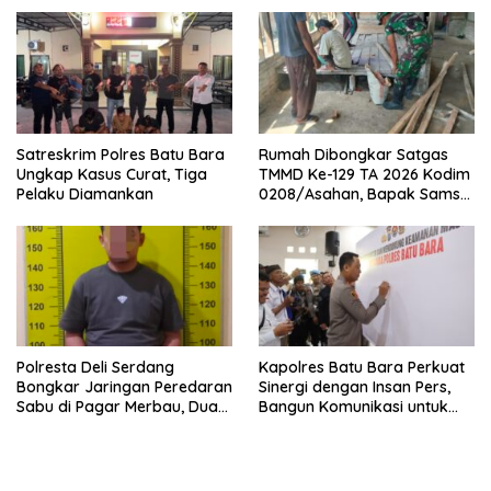
Satreskrim Polres Batu Bara
Rumah Dibongkar Satgas
Ungkap Kasus Curat, Tiga
TMMD Ke-129 TA 2026 Kodim
Pelaku Diamankan
0208/Asahan, Bapak Samsul
Bahri Bahagia Impiannya
Miliki Rumah Layak Huni
Segera Terwujud
Polresta Deli Serdang
Kapolres Batu Bara Perkuat
Bongkar Jaringan Peredaran
Sinergi dengan Insan Pers,
Sabu di Pagar Merbau, Dua
Bangun Komunikasi untuk
Pengedar Dibekuk dengan
Ciptakan Kamtibmas
Barang Bukti 25,73 Gram
Kondusif