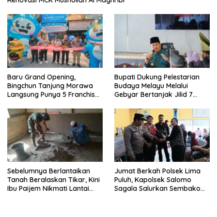
Renovasi MCK Mushollah Al Maghribi
‎Baru Grand Opening,
Bupati Dukung Pelestarian
Bingchun Tanjung Morawa
Budaya Melayu Melalui
Langsung Punya 5 Franchise
Gebyar Bertanjak Jilid 7
Baru!
Tahun 2026
Sebelumnya Berlantaikan
Jumat Berkah Polsek Lima
Tanah Beralaskan Tikar, Kini
Puluh, Kapolsek Salomo
Ibu Paijem Nikmati Lantai
Sagala Salurkan Sembako
Rumah yang Layak Berkat
kepada 50 Petani di Simpang
Satgas TMMD Ke-129 Kodim
Gambus
0208/Asahan