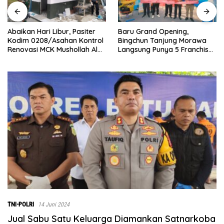
‎Baru Grand Opening,
Bupati Dukung Pelestarian
Bingchun Tanjung Morawa
Budaya Melayu Melalui
Langsung Punya 5 Franchise
Gebyar Bertanjak Jilid 7
Baru!
Tahun 2026
TNI-POLRI
14 Juni 2024
Jual Sabu Satu Keluarga Diamankan Satnarkoba