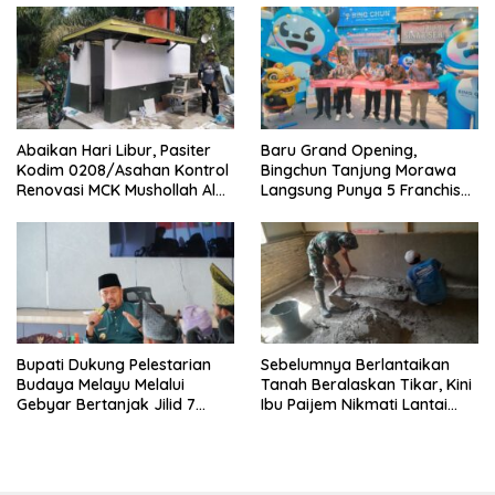
Abaikan Hari Libur, Pasiter
‎Baru Grand Opening,
Kodim 0208/Asahan Kontrol
Bingchun Tanjung Morawa
Renovasi MCK Mushollah Al
Langsung Punya 5 Franchise
Maghribi
Baru!
Bupati Dukung Pelestarian
Sebelumnya Berlantaikan
Budaya Melayu Melalui
Tanah Beralaskan Tikar, Kini
Gebyar Bertanjak Jilid 7
Ibu Paijem Nikmati Lantai
Tahun 2026
Rumah yang Layak Berkat
Satgas TMMD Ke-129 Kodim
0208/Asahan