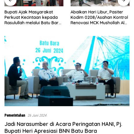
Abaikan Hari Libur, Pasiter
‎Baru Grand Opening,
Kodim 0208/Asahan Kontrol
Bingchun Tanjung Morawa
Renovasi MCK Mushollah Al
Langsung Punya 5 Franchise
Maghribi
Baru!
Pemerintahan
26 Juni 2024
Jadi Narasumber di Acara Peringatan HANI, Pj.
Bupati Heri Apresiasi BNN Batu Bara