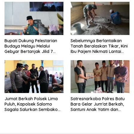
Bupati Dukung Pelestarian
Sebelumnya Berlantaikan
Budaya Melayu Melalui
Tanah Beralaskan Tikar, Kini
Gebyar Bertanjak Jilid 7
Ibu Paijem Nikmati Lantai
Tahun 2026
Rumah yang Layak Berkat
Satgas TMMD Ke-129 Kodim
0208/Asahan
Jumat Berkah Polsek Lima
Satresnarkoba Polres Batu
Puluh, Kapolsek Salomo
Bara Gelar Jum’at Berkah,
Sagala Salurkan Sembako
Santuni Anak Yatim dan
kepada 50 Petani di Simpang
Edukasi Bahaya Narkoba
Gambus