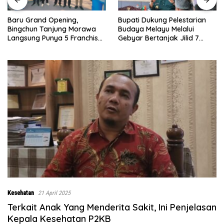
Bupati Dukung Pelestarian
Sebelumnya Berlantaikan
Budaya Melayu Melalui
Tanah Beralaskan Tikar, Kini
Gebyar Bertanjak Jilid 7
Ibu Paijem Nikmati Lantai
Tahun 2026
Rumah yang Layak Berkat
Satgas TMMD Ke-129 Kodim
0208/Asahan
Kesehatan
21 April 2025
Terkait Anak Yang Menderita Sakit, Ini Penjelasan
Kepala Kesehatan P2KB