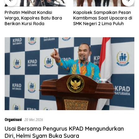
Kapolsek Sampaikan Pesan
Bupati Batu Bara Ajak
Kamtibmas Saat Upacara di
Majelis Taklim Jadi Benteng
SMK Negeri 2 Lima Puluh
Keluarga dalam Memerangi
Narkoba
Organisasi
20 Mei 2026
Usai Bersama Pengurus KPAD Mengundurkan
Diri, Helmi Syam Buka Suara