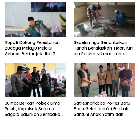
Bupati Dukung Pelestarian
Sebelumnya Berlantaikan
Budaya Melayu Melalui
Tanah Beralaskan Tikar, Kini
Gebyar Bertanjak Jilid 7
Ibu Paijem Nikmati Lantai
Tahun 2026
Rumah yang Layak Berkat
Satgas TMMD Ke-129 Kodim
0208/Asahan
Jumat Berkah Polsek Lima
Satresnarkoba Polres Batu
Puluh, Kapolsek Salomo
Bara Gelar Jum’at Berkah,
Sagala Salurkan Sembako
Santuni Anak Yatim dan
kepada 50 Petani di Simpang
Edukasi Bahaya Narkoba
Gambus