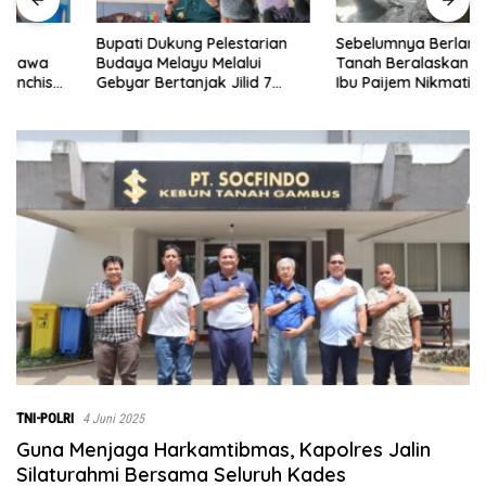
Bupati Dukung Pelestarian
Sebelumnya Berlantaikan
Budaya Melayu Melalui
Tanah Beralaskan Tikar, Kini
Gebyar Bertanjak Jilid 7
Ibu Paijem Nikmati Lantai
Tahun 2026
Rumah yang Layak Berkat
Satgas TMMD Ke-129 Kodim
0208/Asahan
TNI-POLRI
4 Juni 2025
Guna Menjaga Harkamtibmas, Kapolres Jalin
Silaturahmi Bersama Seluruh Kades