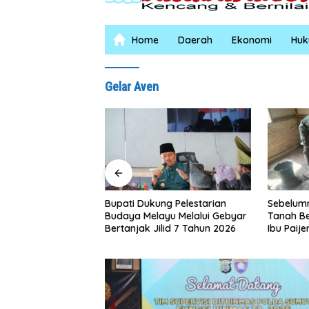
Home
Daerah
Ekonomi
Hu
Gelar Aven
Sebelumnya Berlantaikan
Jumat Be
ng Pelestarian
Tanah Beralaskan Tikar, Kini
Puluh, K
yu Melalui Gebyar
Ibu Paijem Nikmati Lantai
Salurka
lid 7 Tahun 2026
Rumah yang Layak Berkat
Petani 
Satgas TMMD Ke-129 Kodim
0208/Asahan