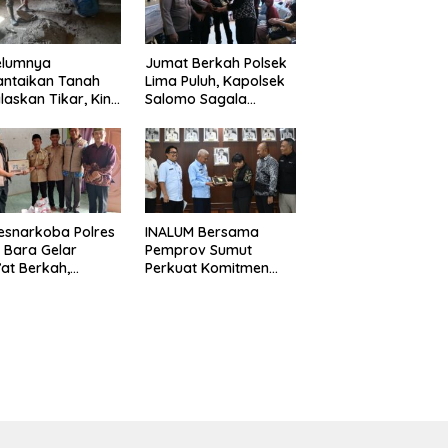
elumnya
Jumat Berkah Polsek
antaikan Tanah
Lima Puluh, Kapolsek
laskan Tikar, Kini
Salomo Sagala
Paijem Nikmati
Salurkan Sembako
ai Rumah yang
kepada 50 Petani di
k Berkat Satgas
Simpang Gambus
D Ke-129 Kodim
8/Asahan
esnarkoba Polres
INALUM Bersama
 Bara Gelar
Pemprov Sumut
at Berkah,
Perkuat Komitmen
uni Anak Yatim
Pendidikan dan
Edukasi Bahaya
Konservasi
koba
Lingkungan