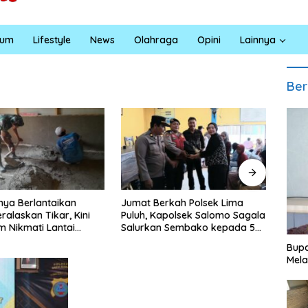
kum
Lifestyle
News
Olahraga
Opini
Lainnya
Ber
rkah Polsek Lima
Satresnarkoba Polres Batu
INAL
apolsek Salomo Sagala
Bara Gelar Jum’at Berkah,
Sumu
n Sembako kepada 50
Santuni Anak Yatim dan
Pend
di Simpang Gambus
Edukasi Bahaya Narkoba
Ling
Bupa
Mela