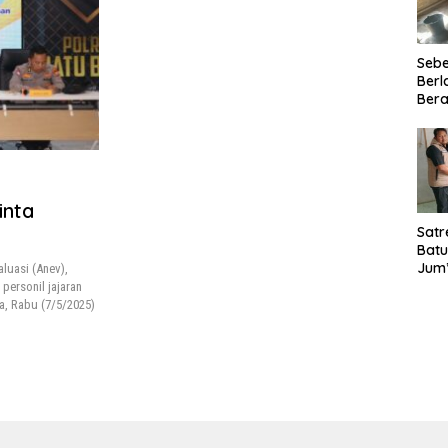
Seb
Berl
Bera
Ibu 
Lant
Laya
TMM
020
inta
Satr
Batu
Jum’
luasi (Anev),
Sant
ersonil jajaran
dan 
a, Rabu (7/5/2025)
Nar