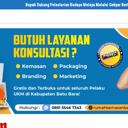
Bupati Dukung Pelestarian Budaya Melayu Melalui Gebyar Bertanjak Jilid