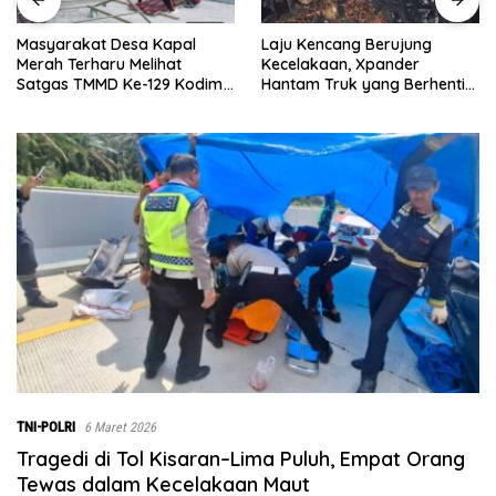
Laju Kencang Berujung
Kurang dari 1×24 Jam, Polsek
Kecelakaan, Xpander
Lima Puluh Ringkus Pelaku
Hantam Truk yang Berhenti
Curas
di Bahu Jalan
TNI-POLRI
6 Maret 2026
Tragedi di Tol Kisaran–Lima Puluh, Empat Orang
Tewas dalam Kecelakaan Maut