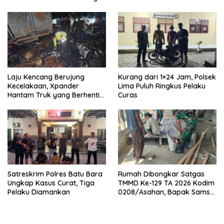
Laju Kencang Berujung
Kurang dari 1×24 Jam, Polsek
Kecelakaan, Xpander
Lima Puluh Ringkus Pelaku
Hantam Truk yang Berhenti
Curas
di Bahu Jalan
Satreskrim Polres Batu Bara
Rumah Dibongkar Satgas
Ungkap Kasus Curat, Tiga
TMMD Ke-129 TA 2026 Kodim
Pelaku Diamankan
0208/Asahan, Bapak Samsul
Bahri Bahagia Impiannya
Miliki Rumah Layak Huni
Segera Terwujud